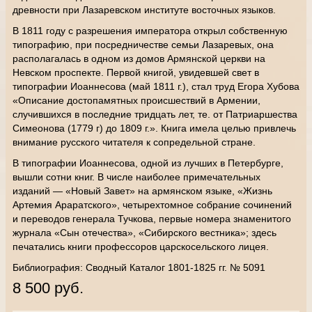
древности при Лазаревском институте восточных языков.
В 1811 году с разрешения императора открыл собственную
типографию, при посредничестве семьи Лазаревых, она
располагалась в одном из домов Армянской церкви на
Невском проспекте. Первой книгой, увидевшей свет в
типографии Иоаннесова (май 1811 г.), стал труд Егора Хубова
«Описание достопамятных происшествий в Армении,
случившихся в последние тридцать лет, те. от Патриаршества
Симеонова (1779 г) до 1809 г.». Книга имела целью привлечь
внимание русского читателя к сопредельной стране.
В типографии Иоаннесова, одной из лучших в Петербурге,
вышли сотни книг. В числе наиболее примечательных
изданий — «Новый Завет» на армянском языке, «Жизнь
Артемия Араратского», четырехтомное собрание сочинений
и переводов генерала Тучкова, первые номера знаменитого
журнала «Сын отечества», «Сибирского вестника»; здесь
печатались книги профессоров царскосельского лицея.
Библиография: Сводный Каталог 1801-1825 гг. № 5091
8 500 руб.