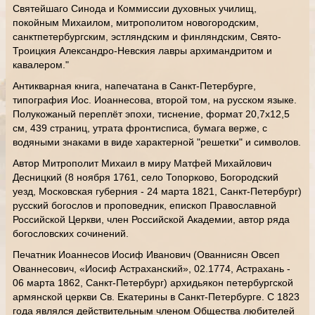
Святейшаго Синода и Коммиссии духовных училищ,
покойным Михаилом, митрополитом новогородским,
санктпетербургским, эстляндским и финляндским, Свято-
Троицкия Александро-Невския лавры архимандритом и
кавалером."
Антикварная книга, напечатана в Санкт-Петербурге,
типография Иос. Иоаннесова, второй том, на русском языке.
Полукожаный переплёт эпохи, тиснение, формат 20,7х12,5
см, 439 страниц, утрата фронтисписа, бумага верже, с
водяными знаками в виде характерной "решетки" и символов.
Автор Митрополит Михаил в миру Матфей Михайлович
Десницкий (8 ноября 1761, село Топорково, Богородский
уезд, Московская губерния - 24 марта 1821, Санкт-Петербург)
русский богослов и проповедник, епископ Православной
Российской Церкви, член Российской Академии, автор ряда
богословских сочинений.
Печатник Иоаннесов Иосиф Иванович (Ованнисян Овсеп
Ованнесович, «Иосиф Астраханский», 02.1774, Астрахань -
06 марта 1862, Санкт-Петербург) архидьякон петербургской
армянской церкви Св. Екатерины в Санкт-Петербурге. С 1823
года являлся действительным членом Общества любителей