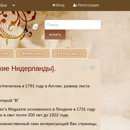
Вход
Регистрация
ина
тия
Живопись
Ретро авто
кие Нидерланды].
тпечатана в 1791 году в Англии, размер листа
терой "В".
an's Magazine основанного в Лондоне в 1731 году
в свет почти 200 лет до 1922 года.
кокачественный скан интересующей Вас страницы,