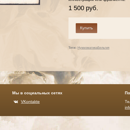
1 500 руб.
Теги:
Нумизматика
Бельгия
Мы в социальных сетях
По
VKontakte
Те
in