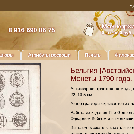
Моя корз
8 916 690 86 75
0
шт. на 0 руб.
авюры
Атрибуты роскоши
Печать
Филокар
Бельгия [Австрийс
Монеты 1790 года.
Антикварная гравюра на меди, о
22х13,5 см.
Автор гравюры скрывается за ли
Работа из издания The Gentlem
Эдвардом Кейвом и выходившим 
Вы также можете заказать высо
иллюстрации или фрагмента.