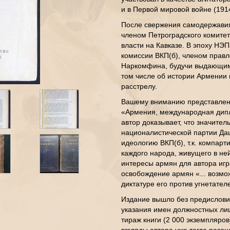
и в Первой мировой войне (191
После свержения самодержавия
членом Петроградского комитет
власти на Кавказе. В эпоху НЭ
комиссии ВКП(б), членом правл
Наркомфина, будучи выдающим
том числе об истории Армении 
расстрелу.
Вашему вниманию представлено
«Армения, международная дипл
автор доказывает, что значител
националистической партии Да
идеологию ВКП(б), т.к. компар
каждого народа, живущего в не
интересы армян для автора игр
освобождение армян «... возмо
диктатуре его против угнетател
Издание вышло без предисловий
указания имен должностных лиц
тираж книги (2 000 экземпляров