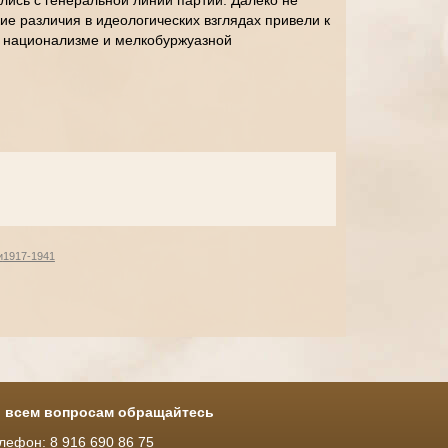
шлись с генеральной линии партии. Далеко не
акие различия в идеологических взглядах привели к
 национализме и мелкобуржуазной
и
1917-1941
 всем вопросам обращайтесь
лефон: 8 916 690 86 75