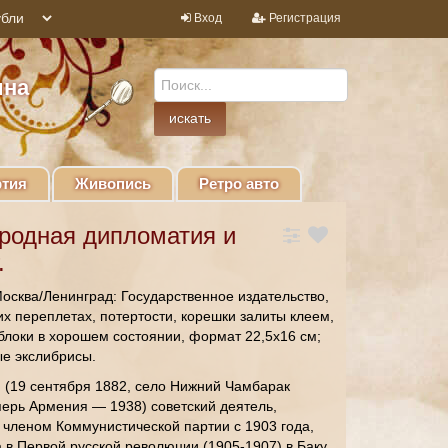
Вход
Регистрация
ина
тия
Живопись
Ретро авто
родная дипломатия и
.
Москва/Ленинград: Государственное издательство,
их переплетах, потертости, корешки залиты клеем,
 блоки в хорошем состоянии, формат 22,5х16 см;
ые экслибрисы.
 (19 сентября 1882, село Нижний Чамбарак
перь Армения — 1938) советский деятель,
членом Коммунистической партии с 1903 года,
а в Первой русской революции (1905-1907) в Баку