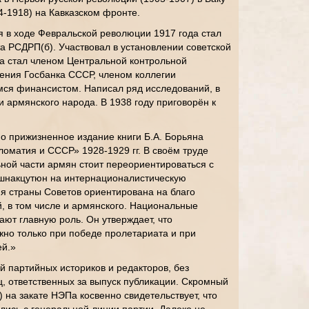
4-1918) на Кавказском фронте.
 в ходе Февральской революции 1917 года стал
а РСДРП(б). Участвовал в установлении советской
Па стал членом Центральной контрольной
ения Госбанка СССР, членом коллегии
ся финансистом. Написал ряд исследований, в
и армянского народа. В 1938 году приговорён к
 прижизненное издание книги Б.А. Борьяна
оматия и СССР» 1928-1929 гг. В своём труде
ьной части армян стоит переориентироваться с
шнакцутюн на интернационалистическую
тия страны Советов ориентирована на благо
й, в том числе и армянского. Национальные
ают главную роль. Он утверждает, что
жно только при победе пролетариата и при
ей.»
 партийных историков и редакторов, без
, ответственных за выпуск публикации. Скромный
) на закате НЭПа косвенно свидетельствует, что