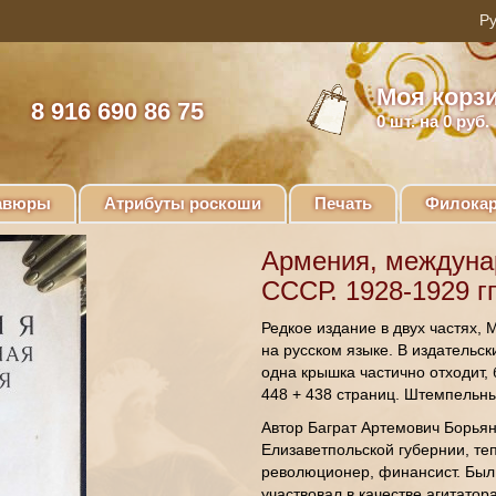
Моя корз
8 916 690 86 75
0
шт. на 0 руб.
авюры
Атрибуты роскоши
Печать
Филокар
Армения, междуна
СССР. 1928-1929 гг
Редкое издание в двух частях, 
на русском языке. В издательск
одна крышка частично отходит,
448 + 438 страниц. Штемпельн
Автор Баграт Артемович Борьян
Елизаветпольской губернии, те
революционер, финансист. Был 
участвовал в качестве агитатор