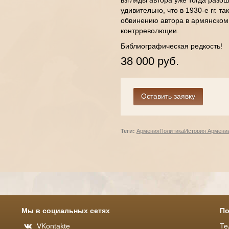
взгляды автора уже тогда разо
удивительно, что в 1930-е гг. т
обвинению автора в армянском
контрреволюции.
Библиографическая редкость!
38 000 руб.
Теги:
Армения
Политика
История Армени
Мы в социальных сетях
По
VKontakte
Те