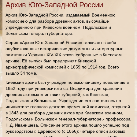
Архив Юго-Западной России
Архив Юго-Западной России, издаваемый Временною
комиссиею для разбора древних актов, высочайше
учрежденною при Киевском военном, Подольском и
Волынском генерал-губернаторе.
Серия «Архив Юго-Западной России» включает в себя
опубликованные исторические документы и литературные
памятники Украины XIV-XIX веков, собранные в Киевском
архиве. Её выпуск был предпринят Киевской
археографической комиссией с 1859 по 1914 год. Всего
вышло 34 тома.
Киевский архив был учрежден по высочайшему повелению в
1852 году при университете св. Владимира для хранения
древних актовых книг таких губерний, как Киевская,
Подольская и Волынская. Учреждение его состоялось по
инициативе главного деятеля временной комиссии, открытой
в 1843 для разбора древних актов при Киевском военном,
Подольском и Волынском генерал-губернаторе,- профессора
Н.Д. Иванишева. Описание этого архива пошло успешно под
руководством г. Царевского (с 1866): четыре описи актовых