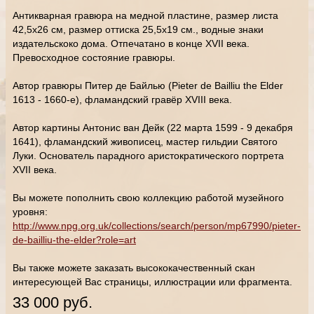
Антикварная гравюра на медной пластине, размер листа
42,5х26 см, размер оттиска 25,5х19 см., водные знаки
издательскоко дома. Отпечатано в конце XVII века.
Превосходное состояние гравюры.
Автор гравюры Питер де Байлью (Pieter de Bailliu the Elder
1613 - 1660-е), фламандский гравёр XVIII века.
Автор картины Антонис ван Дейк (22 марта 1599 - 9 декабря
1641), фламандский живописец, мастер гильдии Святого
Луки. Основатель парадного аристократического портрета
XVII века.
Вы можете пополнить свою коллекцию работой музейного
уровня:
http://www.npg.org.uk/collections/search/person/mp67990/pieter-
de-bailliu-the-elder?role=art
Вы также можете заказать высококачественный скан
интересующей Вас страницы, иллюстрации или фрагмента.
33 000 руб.