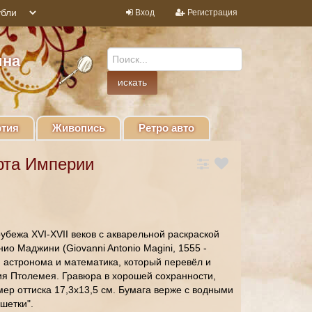
Вход
Регистрация
ина
тия
Живопись
Ретро авто
рта Империи
убежа XVI-XVII веков с акварельной раскраской
ио Маджини (Giovanni Antonio Magini, 1555 -
, астронома и математика, который перевёл и
я Птолемея. Гравюра в хорошей сохранности,
мер оттиска 17,3х13,5 см. Бумага верже с водными
шетки".