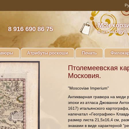
Моя корз
8 916 690 86 75
0
шт. на 0 руб.
авюры
Атрибуты роскоши
Печать
Филокар
Птолемеевская ка
Московия.
"Moscoviae Imperium"
Антикварная гравюра на меди р
эпохи из атласа Джованни Антон
1617) итальянского картографа
напечатал «Географию» Клавди
размер листа 21,5х16,4 см, раз
знаками в виде характерной "ре