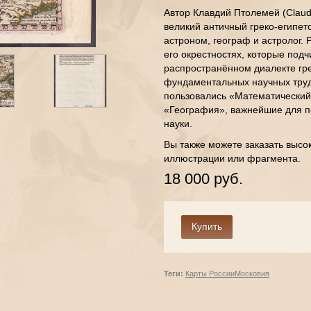
Автор Клавдий Птолемей (Claudius
великий античный греко-египет
астроном, географ и астролог. 
его окрестностях, которые под
распространённом диалекте гре
фундаментальных научных труд
пользовались «Математический 
«География», важнейшие для п
науки.
Вы также можете заказать высо
иллюстрации или фрагмента.
18 000 руб.
Теги:
Карты России
Московия