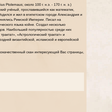
 Ptolemaus; около 100 г. н.э. - 170 г. н. э.)
ский учёный, прославившийся как математик,
Родился и жил в египетском городе Александрия и
чинялись Римской Империи. Писал на
ческого языка койне. Создал несколько
ов. Наибольшей популярностью среди них
трактат», «Астрологический трактат» и
оздней византийской, исламской и европейской
кокачественный скан интересующей Вас страницы,