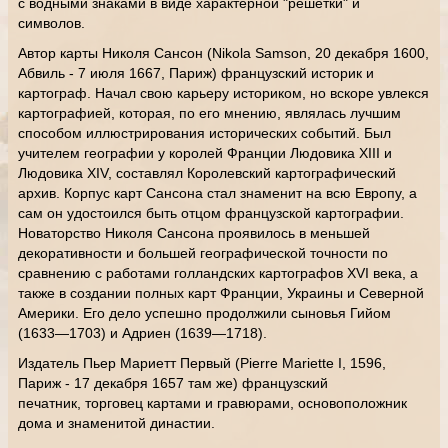
с водными знаками в виде характерной "решетки" и
символов.
Автор карты Николя Сансон (Nikola Samson, 20 декабря 1600,
Абвиль - 7 июля 1667, Париж) французский историк и
картограф. Начал свою карьеру историком, но вскоре увлекся
картографией, которая, по его мнению, являлась лучшим
способом иллюстрирования исторических событий. Был
учителем географии у королей Франции Людовика XIII и
Людовика XIV, составлял Королевский картографический
архив. Корпус карт Сансона стал знаменит на всю Европу, а
сам он удостоился быть отцом французской картографии.
Новаторство Николя Сансона проявилось в меньшей
декоративности и большей географической точности по
сравнению с работами голландских картографов XVI века, а
также в создании полных карт Франции, Украины и Северной
Америки. Его дело успешно продолжили сыновья Гийом
(1633—1703) и Адриен (1639—1718).
Издатель Пьер Мариетт Первый (Pierre Mariette I, 1596,
Париж - 17 декабря 1657 там же) французский
печатник, торговец картами и гравюрами, основоположник
дома и знаменитой династии.