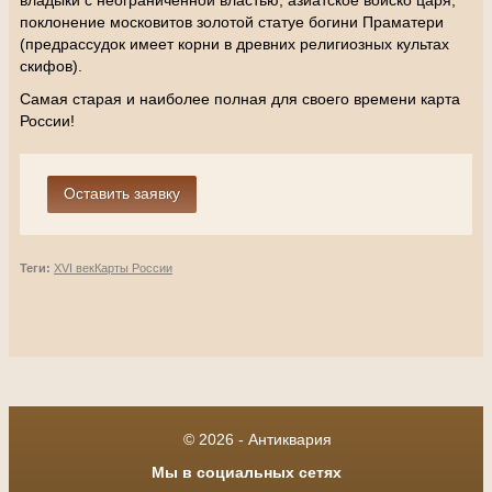
владыки с неограниченной властью, азиатское войско царя,
поклонение московитов золотой статуе богини Праматери
(предрассудок имеет корни в древних религиозных культах
скифов).
Самая старая и наиболее полная для своего времени карта
России!
Теги:
XVI век
Карты России
© 2026 - Антиквария
Мы в социальных сетях