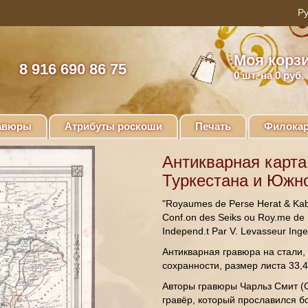
Моя корз
8 916 690 86 75
0
шт. на 0 руб.
авюры
Атрибуты роскоши
Печать
Филокар
Антикварная карта
Туркестана и Южно
"Royaumes de Perse Herat & Kabo
Conf.on des Seiks ou Roy.me de L
Independ.t Par V. Levasseur Ing
Антикварная гравюра на стали,
сохранности, размер листа 33,4
Авторы гравюры Чарльз Смит (Ch
гравёр, который прославился б