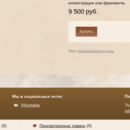
иллюстрации или фрагмента.
9 500 руб.
Теги:
Азербайджан
Карты Азии
Мы в социальных сетях
По
VKontakte
Те
in
е
(
0
)
|
Просмотренные товары
(0)