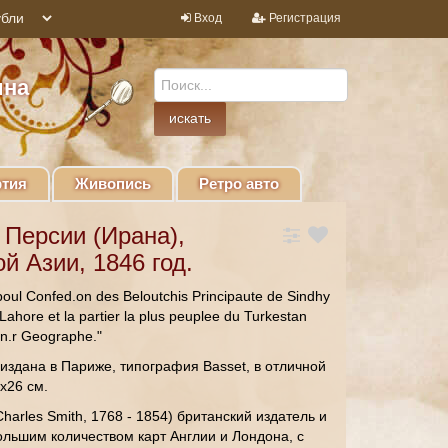
Вход
Регистрация
ина
тия
Живопись
Ретро авто
 Персии (Ирана),
й Азии, 1846 год.
ul Confed.on des Beloutchis Principaute de Sindhy
ahore et la partier la plus peuplee du Turkestan
en.r Geographe."
 издана в Париже, типография Basset, в отличной
х26 см.
arles Smith, 1768 - 1854) британский издатель и
ольшим количеством карт Англии и Лондона, с