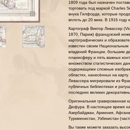
1809 года был назначен постав
торговать под маркой Charles S
внука Гилфорда, которые продо
вплоть до 20 века. В 1916 год
Картограф Виктор Левассер (Vic
1870, Париж) французский инже
картографических и образоват
известен своим Национальным
владений Франции, большим д
планисферу и пять важных конт
множеством статистических да
содержащими сложные изображе
областях, нанесённых на карту
Левассера мигрировали из Фран
публичных библиотеках и ратуш
последних великих декоративны
Оригинальная гравированная к
Дюфура. В настоящее время на 
Азербайджан, Армения, Афганис
Туркменистан, Узбекистан (част
Вы также можете заказать высо