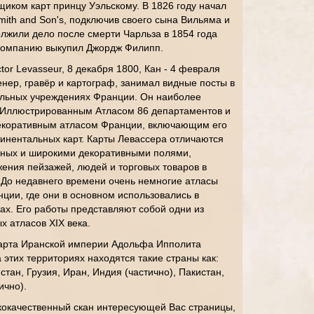
щиком карт принцу Уэльскому. В 1826 году начал
mith and Son's, подключив своего сына Вильяма и
лжили дело после смерти Чарльза в 1854 года
у компанию выкупил Джордж Филипп.
tor Levasseur, 8 декабря 1800, Кан - 4 февраля
нер, гравёр и картограф, занимал видные посты в
ельных учреждениях Франции. Он наиболее
 Иллюстрированным Атласом 86 департаментов и
екоративным атласом Франции, включающим его
инентальных карт. Карты Левассера отличаются
нных и широкими декоративными полями,
ния пейзажей, людей и торговых товаров в
. До недавнего времени очень немногие атласы
ции, где они в основном использовались в
ах. Его работы представляют собой одни из
х атласов XIX века.
арта Иранской империи Адольфа Ипполита
этих территориях находятся такие страны как:
тан, Грузия, Иран, Индия (частично), Пакистан,
ично).
кокачественный скан интересующей Вас страницы,