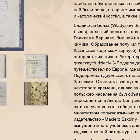
наиболее обустроенных во все
ней были легче, в тюрьме имел
и католический костёл, а также
Владислав Белза (Władysław Beł
Львов), польский писатель, поэ
Родился в Варшаве, бывшей на 
химика. Образование получил т
Казанском кадетском корпусе).
автор детских стихов. Литерат
grzecznych dzieci» («Подарок д
путешествовал по Европе, где 
Поддерживал дружеские отнош
Залеским. Окончить свои путеше
некоторого времени, однако за
польского населения был объяв
переселяется в Австро-Венгри
активно участвовать в обществ
множеством польскоязычных газ
издательство «Macierz Szkolny
выпущено много учебников для 
художественной литературы, в