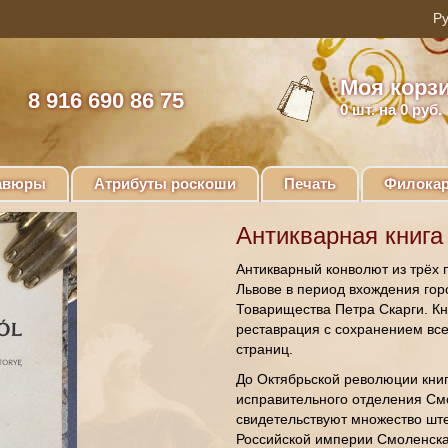
Моя корз
8 916 690 86 75
0
шт. на 0 руб.
авюры
Атрибуты роскоши
Печать
Филокар
Антикварная книга
Антикварный конволют из трёх 
Львове в период вхождения гор
Товарищества Петра Скарги. Кн
реставрация с сохранением всех
страниц.
До Октябрьской революции книг
исправительного отделения См
свидетельствуют множество шт
Российской империи Смоленска