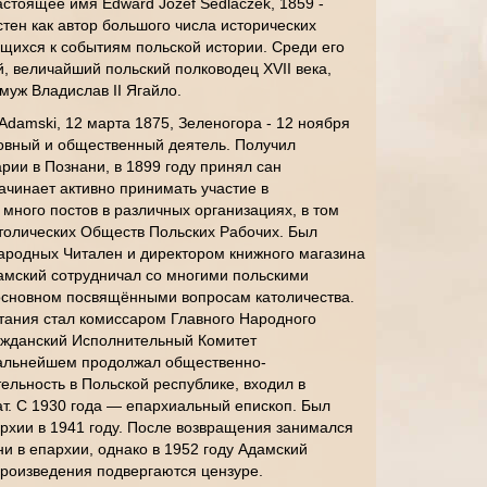
астоящее имя Edward Józef Sedlaczek, 1859 -
стен как автор большого числа исторических
щихся к событиям польской истории. Среди его
й, величайший польский полководец XVII века,
 муж Владислав II Ягайло.
Adamski, 12 марта 1875, Зеленогора - 12 ноября
ковный и общественный деятель. Получил
рии в Познани, в 1899 году принял сан
ачинает активно принимать участие в
много постов в различных организациях, в том
толических Обществ Польских Рабочих. Был
родных Читален и директором книжного магазина
амский сотрудничал со многими польскими
основном посвящёнными вопросам католичества.
тания стал комиссаром Главного Народного
ражданский Исполнительный Комитет
дальнейшем продолжал общественно-
ельность в Польской республике, входил в
т. С 1930 года — епархиальный епископ. Был
рхии в 1941 году. После возвращения занимался
и в епархии, однако в 1952 году Адамский
 произведения подвергаются цензуре.