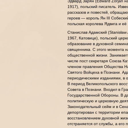
Эдвард Зарян (Edward Zorjan н
1917), польский писатель. Изве
рассказов и повестей, обращаю
героев — король Ян III Собески
польская королева Ядвига и её
Станислав Адамский (Stanisław 
1967, Катовице), польский цер
образование в духовной семина
священника. С этого момента н
общественной жизни. Занимает 
числе пост секретаря Союза Ка
членом правления Общества На
Святого Войцеха в Познани. Ад
периодическими изданиями, в 
В период Великопольского восс
Совета в Познани. Входил в Г
Государственной Обороны. В 
политическую и церковную деят
Законодательный сейм и в Сена
депортирован с территории епа
восстановлением духовной жизн
отстраняется от службы, а его