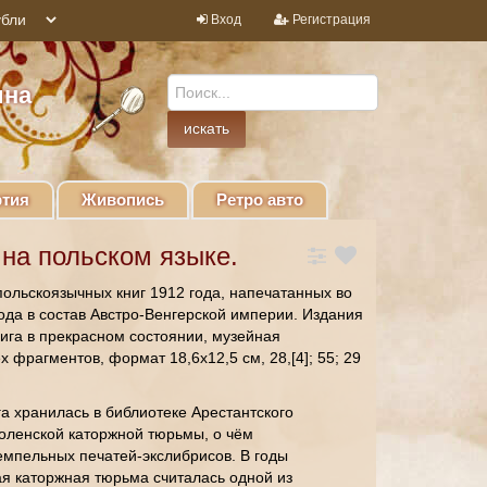
Вход
Регистрация
ина
тия
Живопись
Ретро авто
 на польском языке.
польскоязычных книг 1912 года, напечатанных во
ода в состав Австро-Венгерской империи. Издания
ига в прекрасном состоянии, музейная
 фрагментов, формат 18,6х12,5 см, 28,[4]; 55; 29
а хранилась в библиотеке Арестантского
оленской каторжной тюрьмы, о чём
емпельных печатей-экслибрисов. В годы
я каторжная тюрьма считалась одной из