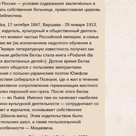
й России — условия содержания заключённых в
ась собственная больница, православная церковь
 библиотека.
za, 17 октября 1847, Варшава - 29 января 1913,
т, издатель, культурный и общественный деятель.
тот момент частью Российской империи, в семье
ам же (за исключением недолгого обучения в
 Первую литературную известность получил как
урным дебютом Белзы стала книга «Podarek dla
ля воспитанных детей»). Долгое время Белза
много общался с польскими эмигрантами.
ения с польско-украинским поэтом Юзефом
ствия собирался в Познани, где и жил в течение
 активное сопротивление германизации местного
лен персоной нон-грата. После этого Белза
ю — во Львов. Именно там он начинает наиболее
енно-культурной деятельности — сотрудничает со
ет и журналов, основывает собственное
» (Школа-мать). Этим издательством было
польских школ, а также польскоязычной
 особенности — Мицкевича.