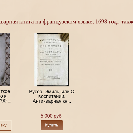
арная книга на французском языке, 1698 год., так
аткое
Руссо. Эмиль, или О
о к
воспитании.
90 ...
Антикварная кн...
5 000 руб.
явку
Купить