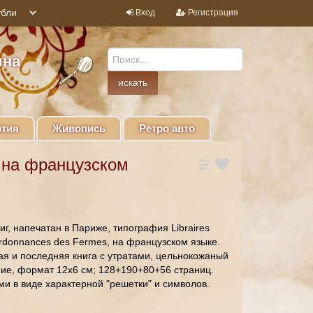
Вход
Регистрация
ина
тия
Живопись
Ретро авто
 на французском
иг, напечатан в Париже, типография Libraires
s Ordonnances des Fermes, на французском языке.
вая и последняя книга с утратами, цельнокожаный
ние, формат 12х6 см; 128+190+80+56 страниц.
ми в виде характерной "решетки" и символов.