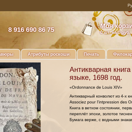
Моя корз
8 916 690 86 75
0
шт. на 0 руб.
авюры
Атрибуты роскоши
Печать
Филокар
Антикварная книга
языке, 1698 год.
«Ordonnance de Louis XIV»
Антикварный конволют из 4-х кн
Associez pour l'intpression de
Книга в ветхом состоянии, пер
переплёт эпохи, золотое тисне
Бумага верже, с водными знака