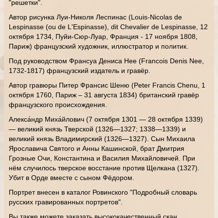
"решетки".
Автор рисунка Луи-Николя Леспинас (Louis-Nicolas de
Lespinasse (ou de L'Espinasse), dit Chevalier de Lespinasse, 12
октября 1734, Пуйи-Сюр-Луар, Франция - 17 ноября 1808,
Париж) французский художник, иллюстратор и политик.
Под руководством Франсуа Дениса Нее (Francois Denis Nee,
1732-1817) французский издатель и гравёр.
Автор гравюры Питер Франсис Шеню (Peter Francis Chenu, 1
октября 1760, Париж – 31 августа 1834) британский гравёр
французского происхождения.
Алекса́ндр Миха́йлович (7 октября 1301 — 28 октября 1339)
— великий князь Тверской (1326—1327; 1338—1339) и
великий князь Владимирский (1326—1327). Сын Михаила
Ярославича Святого и Анны Кашинской, брат Дмитрия
Грозные Очи, Константина и Василия Михайловичей. При
нём случилось тверское восстание против Щелкана (1327).
Убит в Орде вместе с сыном Фёдором.
Портрет внесен в каталог Ровинского "Подробный словарь
русских гравированных портретов".
Вы также можете заказать высококачественный скан