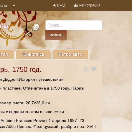
Вход
Регистрация
ина
тия
Живопись
Ретро авто
ь, 1750 год.
ия Дидро «История путешествий».
 пластине. Отпечатана в 1750 году, Париж
азмер листа: 26,7х28,6 см.
ы с водным знаком в виде сетки.
(
Antoine
Francois
Prevost
1 апреля 1697- 23
как Аббэ Превос. Французский гравёр и поэт
XVIII