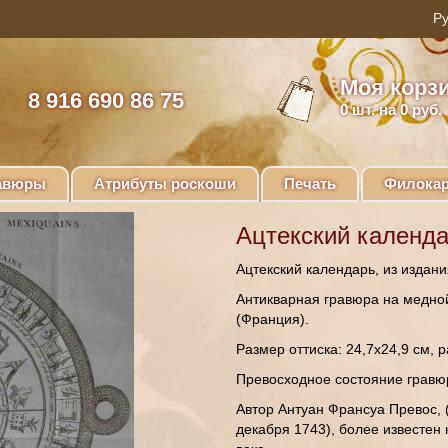
Моя корз
8 916 690 86 75
0
шт. на 0 руб.
авюры
Атрибуты роскоши
Печать
Филокар
Ацтекский календар
Ацтекский календарь, из издан
Антикварная гравюра на медной
(Франция).
Размер оттиска: 24,7х24,9 см, р
Превосходное состояние гравюр
Автор Антуан Франсуа Превос, 
декабря 1743), более известен 