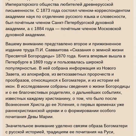
Императорского общества любителей древнерусской
письменности. С 1873 года состоял членом-корреспондентом
академии наук по отделению русского языка и словесности,
был почётным членом Санкт-Петербургской духовной
академии, а с 1884 года — почётным членом Московской
духовной академии.
Вашему вниманию представлено второе и прижизненное
издание труда П.И. Савваитова «Сказания о земной жизни
Пресвятой Богородицы» 1870 года. Книга впервые вышла в
Петербурге в 1869 году и пользовалась широкой
популярностью. В ней собрана информация из Нового
Завета, из апокрифов, из ветхозаветных пророчеств и
прообразов, относящихся к Богоматери, и из истории её
икон. В исследовании собраны сведения о жизни Богородицы
и о ее благочестивых родителях, о дальнейших событиях,
известных каждому христианину, о том, что было после
Вознесения Христа до ее Успения, о первых временах уже
раннехристианской церкви и о формировании особого
почитания Девы Марии.
Значительное внимание уделено связям образа Богоматери
с русской историей, традициям ее почитания на Руси,