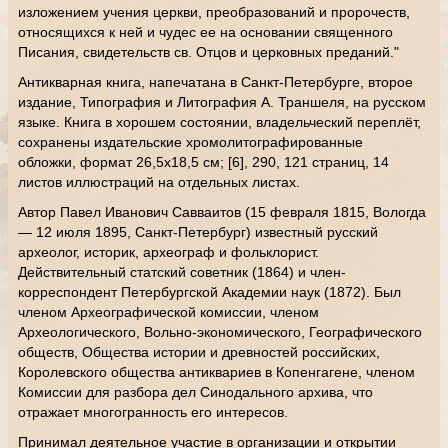
изложением учения церкви, преобразований и пророчеств,
относящихся к ней и чудес ее на основании священного
Писания, свидетельств св. Отцов и церковных преданий."
Антикварная книга, напечатана в Санкт-Петербурге, второе
издание, Типография и Литография А. Траншеля, на русском
языке. Книга в хорошем состоянии, владельческий переплёт,
сохранены издательские хромолитографированные
обложки, формат 26,5х18,5 см; [6], 290, 121 страниц, 14
листов иллюстраций на отдельных листах.
Автор Павел Иванович Савваитов (15 февраля 1815, Вологда
— 12 июля 1895, Санкт-Петербург) известный русский
археолог, историк, археограф и фольклорист.
Действительный статский советник (1864) и член-
корреспондент Петербургской Академии наук (1872). Был
членом Археографической комиссии, членом
Археологического, Вольно-экономического, Географического
обществ, Общества истории и древностей российских,
Королевского общества антиквариев в Копенгагене, членом
Комиссии для разбора дел Синодального архива, что
отражает многогранность его интересов.
Принимал деятельное участие в организации и открытии