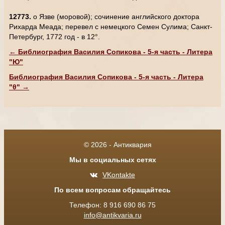
12773.
о Язве (моровой); сочинение английского доктора
Рихарда Меада; перевел с немецкого Семен Сулима; Санкт-
Петербург, 1772 год - в 12°.
← Библиография Василия Сопикова - 5-я часть - Литера
"Ю"
Библиография Василия Сопикова - 5-я часть - Литера
"θ" →
© 2026 - Антиквария
Мы в социальных сетях
VKontakte
По всем вопросам обращайтесь
Телефон: 8 916 690 86 75
info@antikvaria.ru