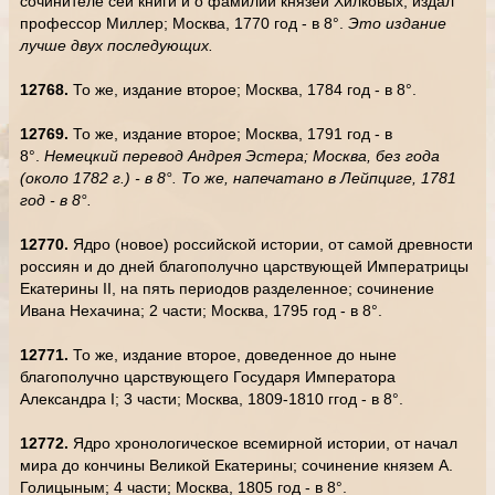
сочинителе сей книги и о фамилии князей Хилковых; издал
профессор Миллер; Москва, 1770 год - в 8°.
Это издание
лучше двух последующих.
12768.
То же, издание второе; Москва, 1784 год - в 8°.
12769.
То же, издание второе; Москва, 1791 год - в
8°.
Немецкий перевод Андрея Эстера; Москва, без года
(около 1782 г.) - в 8°. То же, напечатано в Лейпциге, 1781
год - в 8°.
12770.
Ядро (новое) российской истории, от самой древности
россиян и до дней благополучно царствующей Императрицы
Екатерины II, на пять периодов разделенное; сочинение
Ивана Нехачина; 2 части; Москва, 1795 год - в 8°.
12771.
То же, издание второе, доведенное до ныне
благополучно царствующего Государя Императора
Александра I; 3 части; Москва, 1809-1810 ггод - в 8°.
12772.
Ядро хронологическое всемирной истории, от начал
мира до кончины Великой Екатерины; сочинение князем А.
Голицыным; 4 части; Москва, 1805 год - в 8°.