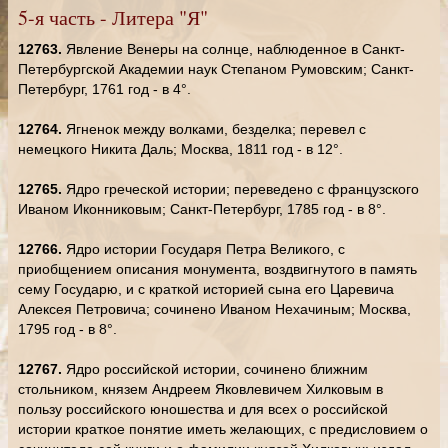
5-я часть - Литера "Я"
12763.
Явление Венеры на солнце, наблюденное в Санкт-
Петербургской Академии наук Степаном Румовским; Санкт-
Петербург, 1761 год - в 4°.
12764.
Ягненок между волками, безделка; перевел с
немецкого Никита Даль; Москва, 1811 год - в 12°.
12765.
Ядро греческой истории; переведено с французского
Иваном Иконниковым; Санкт-Петербург, 1785 год - в 8°.
12766.
Ядро истории Государя Петра Великого, с
приобщением описания монумента, воздвигнутого в память
сему Государю, и с краткой историей сына его Царевича
Алексея Петровича; сочинено Иваном Нехачиным; Москва,
1795 год - в 8°.
12767.
Ядро российской истории, сочинено ближним
стольником, князем Андреем Яковлевичем Хилковым в
пользу российского юношества и для всех о российской
истории краткое понятие иметь желающих, с предисловием о