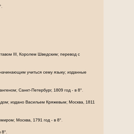
°.
тавом III, Королем Шведским; перевод с
м начинающим учиться сему языку; изданные
геном; Санкт-Петербург, 1809 год - в 8°.
одом; издано Васильем Кряжевым; Москва, 1811
иром; Москва, 1791 год - в 8°.
 8°.