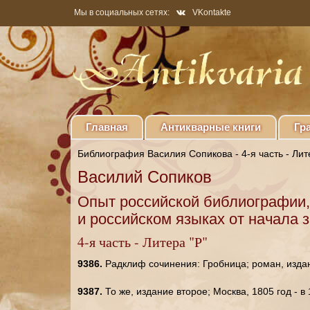
Мы в социальных сетях:
VKontakte
Главная
Антикварные книги
Гр
Библиография Василия Сопикова - 4-я часть - Лит
Василий Сопиков
Опыт российской библиографии,
и российском языках от начала 
4-я часть - Литера "Р"
9386.
Радклиф сочинения: Гробница; роман, изданн
9387.
То же, издание второе; Москва, 1805 год - в 