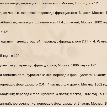
политанцы; перевод с французского; Москва, 1806 год - в 12°.
ая черных кающихся; перевод с французского; 3 части; Москва, 18
батство; перевод с французского П.Ч.; 8 частей; Москва, 1802 год
 в 12°.
дствия пылких страстей; перевод с французского И.П. и И. Рекля; 4
5 год - в 12°.
ем лесу; перевод с французского; Москва, 1806 год - в 12°.
таинства Когенбургского замка; перевод с французского; 4 части; М
ревод с французского С.Ф.; 4 части, с фигурами; Москва, 1802 год
дзини; перевод с французского; 4 части; Москва, 1802 год - в 12
нглийское сочинение; перевод с французского; 3 части; Москва, 18