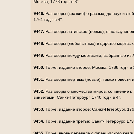
Москва, 1778 год - в 8°.
9446.
Разговоры (краткие) о разных, до наук и л
1761 год - в 4°.
9447.
Разговоры латинские (новые), в пользу юнош
9448.
Разговоры (любопытные) в царстве мертвых; 
9449.
Разговоры между мертвыми, выбранные из Лук
9450.
То же, издание второе; Москва, 1788 год - в
9451.
Разговоры мертвых (новые), также повести и 
9452.
Разговоры о множестве миров; сочинение г.
виньетами; Санкт-Петербург, 1740 год - в 4°.
9453.
То же, издание второе; Санкт-Петербург, 1790
9454.
То же, издание третье; Санкт-Петербург, 1790
9455.
То же, вновь перевела с французского княгин