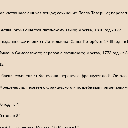
юбопытства касающихся вещах; сочинение Павла Тавернье; перевел 
ества, обучающегося латинскому языку; Москва, 1806 год - в 8°.
изданное сочинение г. Литтельтона; Санкт-Петербург, 1788 год - в 
иана Самасатского; перевод с латинского; Москва, 1773 год - в 8
 12°.
басни; сочинение г. Фенелона; перевел с французского И. Остолопов
 Фоншенелла; перевел с французского и потребными примечаниями 
 год - в 4°.
 год - в 8°.
я А.П. Трубецкая; Москва, 1802 год - в 8°.