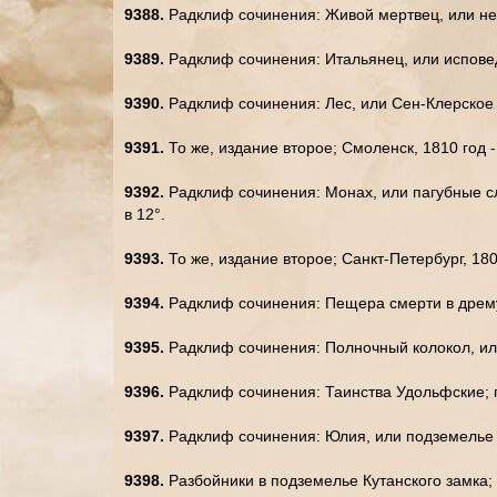
9388.
Радклиф сочинения: Живой мертвец, или неа
9389.
Радклиф сочинения: Итальянец, или исповедн
9390.
Радклиф сочинения: Лес, или Сен-Клерское аб
9391.
То же, издание второе; Смоленск, 1810 год -
9392.
Радклиф сочинения: Монах, или пагубные сле
в 12°.
9393.
То же, издание второе; Санкт-Петербург, 180
9394.
Радклиф сочинения: Пещера смерти в дремуч
9395.
Радклиф сочинения: Полночный колокол, или 
9396.
Радклиф сочинения: Таинства Удольфские; пе
9397.
Радклиф сочинения: Юлия, или подземелье Ма
9398.
Разбойники в подземелье Кутанского замка; а