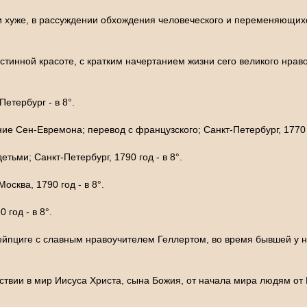
ли хуже, в рассуждении обхождения человеческого и переменяющихс
тинной красоте, с кратким начертанием жизни сего великого нраво
Петербург - в 8°.
е Сен-Евремона; перевод с французского; Санкт-Петербург, 1770 г
ьми; Санкт-Петербург, 1790 год - в 8°.
осква, 1790 год - в 8°.
 год - в 8°.
Лейпциге с славным нравоучителем Геллертом, во время бывшей у н
твии в мир Иисуса Христа, сына Божия, от начала мира людям от Б