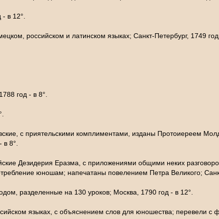
 - в 12°.
цком, российском и латинском языках; Санкт-Петербург, 1749 год 
.
1788 год - в 8°.
°.
вские, с приятельскими комплиментами, изданы Протоиереем Молд
 в 8°.
ийские Дезидерия Еразма, с приложениями общими неких разговор
требление юношам; напечатаны повелением Петра Великого; Санкт-
дом, разделенные на 130 уроков; Москва, 1790 год - в 12°.
сийском языках, с объяснением слов для юношества; перевели с 