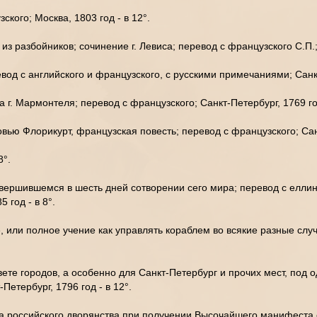
кого; Москва, 1803 год - в 12°.
з разбойников; сочинение г. Левиса; перевод с французского С.П.; 
вод с английского и французского, с русскими примечаниями; Санкт
 г. Мармонтеля; перевод с французского; Санкт-Петербург, 1769 го
ю Флорикурт, французская повесть; перевод с французского; Санкт
8°.
вершившемся в шесть дней сотворении сего мира; перевод с еллин
5 год - в 8°.
 или полное учение как управлять кораблем во всякие разные случ
 свете городов, а особенно для Санкт-Петербург и прочих мест, по
Петербург, 1796 год - в 12°.
ва российского дворянства при получении Высочайшего манифеста от