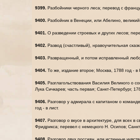
9399.
Разбойники черного леса; перевод с французс
9400.
Разбойник в Венеции, или Абелино, великий и
9401.
О разведении строевых и других лесов; пере
9402.
Развод (счастливый), нравоучительная сказка
9403.
Развращенный, и потом исправленный любовь
9404.
То же, издание второе; Москва, 1788 год - в 
9405.
Разглагольствования Василия Великого о со
Лука Сичкарев; часть первая; Санкт-Петербург, 178
9406.
Разговор у адмирала с капитаном о команде,
год - в лист.
9407.
Разговор о вкусе в архитектуре, для всех в
Фридрикса; перевел с немецкого Н. Осипов; Санкт-
9408.
Разговор двух россиян, или истинные чувст