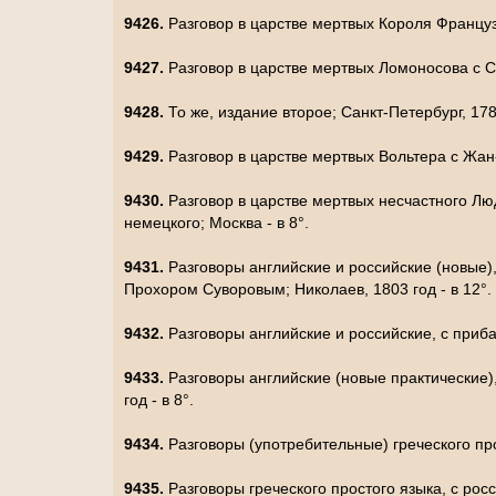
9426.
Разговор в царстве мертвых Короля Французс
9427.
Разговор в царстве мертвых Ломоносова с С
9428.
То же, издание второе; Санкт-Петербург, 1789
9429.
Разговор в царстве мертвых Вольтера с Жан-
9430.
Разговор в царстве мертвых несчастного Лю
немецкого; Москва - в 8°.
9431.
Разговоры английские и российские (новые
Прохором Суворовым; Николаев, 1803 год - в 12°.
9432.
Разговоры английские и российские, с приба
9433.
Разговоры английские (новые практические)
год - в 8°.
9434.
Разговоры (употребительные) греческого пр
9435.
Разговоры греческого простого языка, с рос