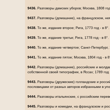
9436.
Разговоры дамских уборов; Москва, 1808 год
9437.
Разговоры (домашние), на французском, неме
9438.
То же, издание второе; Рига, 1773 год - в 8°
9439.
То же, издание третье; Рига, 1778 год - в 8°.
9440.
То же, издание четвертое; Санкт-Петербург, 
9441.
То же, издание пятое; Москва, 1804 год - в 8
9442.
Разговоры (домашние), российские и молда
собственной своей типографии, в Яссах; 1789 год -
9443.
Разговоры (дружеские) голландские и росс
пословицами от разных авторов избранными в упо
9444.
Разговоры итальянские, с российским перево
9445.
Разговоры и комедии, на французском и рос