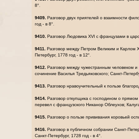
8°.
9409.
Разговор двух приятелей о взаимности фил
год - в 8°.
9410.
Разговор Людовика XVI с французами в царст
9411.
Разговор между Петром Великим и Карлом XII
Петербург, 1778 год - в 12°.
9412.
Разговор между чужестранным человеком и р
сочинение Василья Тредьяковского; Санкт-Петербур
9413.
Разговор нравоучительный к пользе благород
9414.
Разговор откупщика с господином о прямом с
перевел с французского Никанор Облеухов; Калуга,
9415.
Разговор о пользе прививания коровьей осп
9416.
Разговор в публичном собрании Санкт-Петерб
Санкт-Петербург, 1728 год - в 4°.