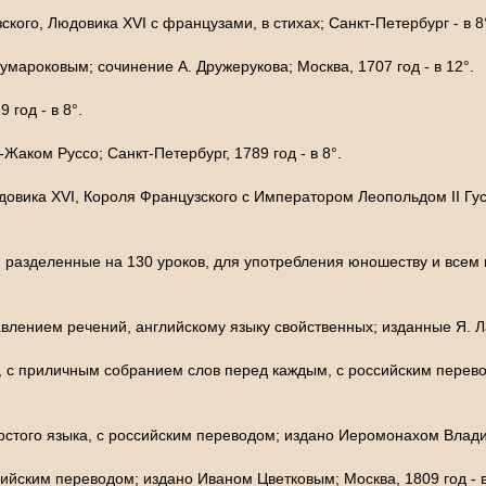
кого, Людовика XVI с французами, в стихах; Санкт-Петербург - в 8
умароковым; сочинение А. Дружерукова; Москва, 1707 год - в 12°.
 год - в 8°.
Жаком Руссо; Санкт-Петербург, 1789 год - в 8°.
довика XVI, Короля Французского с Императором Леопольдом II Гус
), разделенные на 130 уроков, для употребления юношеству и все
влением речений, английскому языку свойственных; изданные Я. Лан
, с приличным собранием слов перед каждым, с российским перев
остого языка, с российским переводом; издано Иеромонахом Владим
сийским переводом; издано Иваном Цветковым; Москва, 1809 год - в