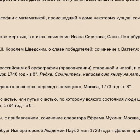
ософии с математикой, происшедший в доме некоторых купцов; соч
ве мертвых, в стихах; сочинение Ивана Сирякова; Санкт-Петербург,
, Королем Шведским, о славе победителей; сочинение г. Ваттеля;
оссийским об орфографии (правописании) старинной и новой, и об
г, 1748 год - в 8°.
Редка. Сочинитель, написав сию книгу на лати
ного юношества; перевод с немецкого; Москва, 1773 год - в 8°.
частье, или путь к счастью, по которому всякого состояния люди ш
 1794 год - в 8°.
ы, с прибавлением; сочинение оператора Ефрема Мухина; Москва, 1
ург Императорской Академии Наук 2 мая 1728 года г. Делиля произ