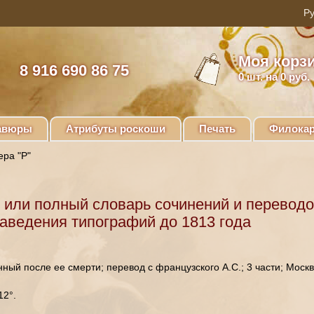
Моя корз
8 916 690 86 75
0
шт. на 0 руб.
авюры
Атрибуты роскоши
Печать
Филокар
ера "Р"
 или полный словарь сочинений и переводо
заведения типографий до 1813 года
ый после ее смерти; перевод с французского А.С.; 3 части; Москва
12°.