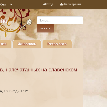
Вход
Регистрация
ина
тия
Живопись
Ретро авто
в, напечатанных на славенском
, 1803 год - в 12°.