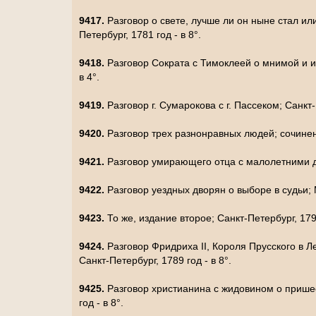
9417.
Разговор о свете, лучше ли он ныне стал и
Петербург, 1781 год - в 8°.
9418.
Разговор Сократа с Тимоклеей о мнимой и ис
в 4°.
9419.
Разговор г. Сумарокова с г. Пассеком; Санкт-
9420.
Разговор трех разнонравных людей; сочинени
9421.
Разговор умирающего отца с малолетними дет
9422.
Разговор уездных дворян о выборе в судьи; М
9423.
То же, издание второе; Санкт-Петербург, 1790
9424.
Разговор Фридриха II, Короля Прусского в 
Санкт-Петербург, 1789 год - в 8°.
9425.
Разговор христианина с жидовином о пришес
год - в 8°.