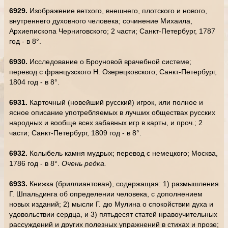
6929.
Изображение ветхого, внешнего, плотского и нового,
внутреннего духовного человека; сочинение Михаила,
Архиепископа Черниговского; 2 части; Санкт-Петербург, 1787
год - в 8°.
6930.
Исследование о Броуновой врачебной системе;
перевод с французского Н. Озерецковского; Санкт-Петербург,
1804 год - в 8°.
6931.
Карточный (новейший русский) игрок, или полное и
ясное описание употребляемых в лучших обществах русских
народных и вообще всех забавных игр в карты, и проч.; 2
части; Санкт-Петербург, 1809 год - в 8°.
6932.
Колыбель камня мудрых; перевод с немецкого; Москва,
1786 год - в 8°.
Очень редка.
6933.
Книжка (бриллиантовая), содержащая: 1) размышления
Г. Шпальдинга об определении человека, с дополнением
новых изданий; 2) мысли Г. дю Мулина о спокойствии духа и
удовольствии сердца, и 3) пятьдесят статей нравоучительных
рассуждений и других полезных упражнений в стихах и прозе;