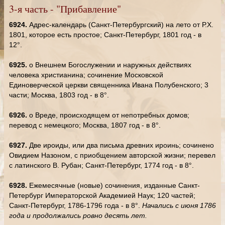
3-я часть - "Прибавление"
6924.
Адрес-календарь (Санкт-Петербургский) на лето от Р.Х.
1801, которое есть простое; Санкт-Петербург, 1801 год - в
12°.
6925.
о Внешнем Богослужении и наружных действиях
человека христианина; сочинение Московской
Единоверческой церкви священника Ивана Полубенского; 3
части; Москва, 1803 год - в 8°.
6926.
о Вреде, происходящем от непотребных домов;
перевод с немецкого; Москва, 1807 год - в 8°.
6927.
Две ироиды, или два письма древних ироинь; сочинено
Овидием Назоном, с приобщением авторской жизни; перевел
с латинского В. Рубан; Санкт-Петербург, 1774 год - в 8°.
6928.
Ежемесячные (новые) сочинения, изданные Санкт-
Петербург Императорской Академией Наук; 120 частей;
Санкт-Петербург, 1786-1796 года - в 8°.
Начались с июня 1786
года и продолжались ровно десять лет.