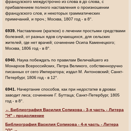
французского междустрочно из слова в до слова, с
прибавлением полного наставления о произношении
французского слов, и некоторых грамматических
примечаний, и проч.; Москва, 1807 год - в 8°.
6939.
Наставление (краткое) о лечении простыми средствами
болезней, от разных ядов случающихся, для сельских
жителей, где нет врачей; сочинение Осипа Каменецкого;
Москва, 1806 год - в 8°.
6940.
Наука побеждать по правилам Величайшего из
Монархов Всероссийских, Петра Великого, собственноручно
писанных от сего Императора; издал М. Антоновский; Санкт-
Петербург, 1806 год - в 12°.
6941.
Начертание способов, как при недостатке в дровах
заводит леса; сочинение Г. Буттаца; Санкт-Петербург, 1805
год - в 8°.
← Библиография Василия Сопикова - 3-я часть - Литера
"Н" - продолжение
Библиография Василия Сопикова - 4-я часть - Литера
"О" →