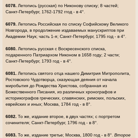
6078.
Летопись (русская) по Никонову списку; 8 частей;
Санкт-Петербург, 1762-1792 ггод - в 4°.
6079.
Летопись Российская по списку Софийскому Великого
Новгорода, в продолжение издаваемых манускриптов при
Академии Наук; часть 1-я; Санкт-Петербург, 1795 год - в 4°.
6080.
Летопись русская с Воскресенского списка,
подаренного Патриархом Никоном в 1658 году; 2 части;
Санкт-Петербург, 1793 год - в 4°.
6081.
Летопись святого отца нашего Димитрия Митрополита,
Ростовского Чудотворца, сказующая деяния от начала
миробытия до Рождества Христова, собранная из
Божественного Писания, из различных хронографов и
историкографов греческих, славянских, римских, польских,
еврейских и иных; Москва, 1784 год - в 8°.
6082.
То же, издание второе, в двух частях; с портретом
сочинителя; Санкт-Петербург, 1796 год - в 8°.
6083.
То же, издание третье; Москва, 1800 год - в 8°.
Второе