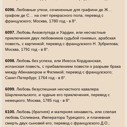
6096.
Любовные утехи, сочиненные для графини де Ж…
графом де С… на счет прекрасного пола; перевод с
французского; Москва, 1780 год - в 8°.
6097.
Любовь Аназелугеда и Уардии, или несчастные
приключения двух любовников судьбой гонимых, арабская
повесть, с картинкой; перевод с французского Н. Зубрилова;
Москва, 1791 год - в 8°.
6098.
Любовь без успеха, или Инесса Кордуанская,
испанская повесть, с прибавлением повести о разрыве брака
между Абенамором и Фатимой; перевод с французского;
Санкт-Петербург, 1764 год - в 8°.
6099.
Любовь безуспешная несчастного кавалера
Шарленильского, и чудные его приключения, перевод с
немецкого; Москва, 1785 год - в 8°.
6100.
Любовь (братняя) и матерняя ненависть, или слепая
любовь Солимана, Императора Турецкого, и плачевная
смерть двух сыновей его; перевод с французского Д.О.;