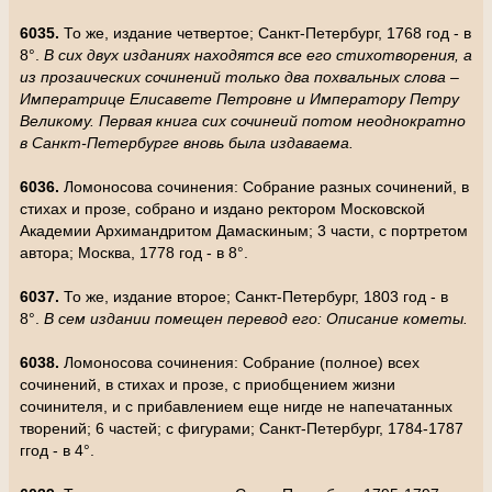
6035.
То же, издание четвертое; Санкт-Петербург, 1768 год - в
8°.
В сих двух изданиях находятся все его стихотворения, а
из прозаических сочинений только два похвальных слова –
Императрице Елисавете Петровне и Императору Петру
Великому. Первая книга сих сочинеий потом неоднократно
в Санкт-Петербурге вновь была издаваема.
6036.
Ломоносова сочинения: Собрание разных сочинений, в
стихах и прозе, собрано и издано ректором Московской
Академии Архимандритом Дамаскиным; 3 части, с портретом
автора; Москва, 1778 год - в 8°.
6037.
То же, издание второе; Санкт-Петербург, 1803 год - в
8°.
В сем издании помещен перевод его: Описание кометы.
6038.
Ломоносова сочинения: Собрание (полное) всех
сочинений, в стихах и прозе, с приобщением жизни
сочинителя, и с прибавлением еще нигде не напечатанных
творений; 6 частей; с фигурами; Санкт-Петербург, 1784-1787
ггод - в 4°.