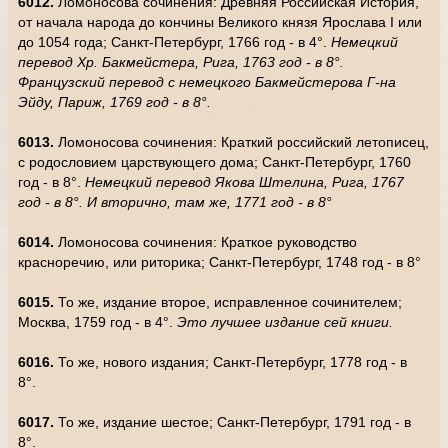
6012.
Ломоносова сочинения: Древняя Российская История,
от начала народа до кончины Великого князя Ярослава I или
до 1054 года; Санкт-Петербург, 1766 год - в 4°.
Немецкий
перевод Хр. Бакмейстера, Рига, 1763 год - в 8°.
Французский перевод с немецкого Бакмейстерова Г-на
Эйду, Париж, 1769 год - в 8
°
.
6013.
Ломоносова сочинения: Краткий российский летописец,
с родословием царствующего дома; Санкт-Петербург, 1760
год - в 8°.
Немецкий перевод Якова Штелина, Рига, 1767
год - в 8°. И вторично, там же, 1771 год - в 8°
6014.
Ломоносова сочинения: Краткое руководство
красноречию, или риторика; Санкт-Петербург, 1748 год - в 8°
6015.
То же, издание второе, исправленное сочинителем;
Москва, 1759 год - в 4°.
Это лучшее издание сей книги.
6016.
То же, нового издания; Санкт-Петербург, 1778 год - в
8°.
6017.
То же, издание шестое; Санкт-Петербург, 1791 год - в
8°.