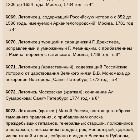
1206 до 1634 года; Москва, 1734 год - в 4°.
6069.
Летописец, содержащий Российскую историю с 852 до
1598 года, именуемой Архангелогородский; Москва, 1781 год
- в 4°.
6070.
Летописец турецкий и сарацинский Г. Дрехслера,
исправленный и умноженный Г. Хемницким, с прибавлением
г. Розина; перевод с латинского; Москва, 1788 год - в 8°.
6071.
Летописец (нравственный), содержащий Российскую
Историю от царствования Великого князя В.В. Мономаха до
покорения Новгорода; Санкт-Петербург, 1772 год - в 4°.
6072.
Летопись Московская (краткая); сочинение Ал.
Сумарокова; Санкт-Петербург, 1774 год - в 8°.
6073.
Летопись (краткая) Малой России, настоящего образа
тамошнего правления, с прибавлением списка
преждебывших гетманов, генеральных старшин, полковников
и иерархов, с показанием городов, рек, монастырей, церквей,
числа людей и проч., собрано и издано Васильем Рубаном;