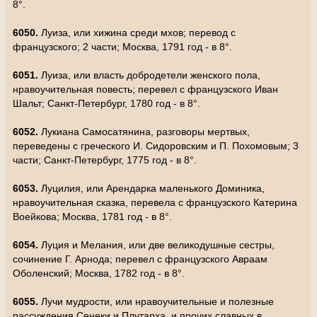
8°.
6050.
Луиза, или хижина среди мхов; перевод с
французского; 2 части; Москва, 1791 год - в 8°.
6051.
Луиза, или власть добродетели женского пола,
нравоучительная повесть; перевел с французского Иван
Шальт; Санкт-Петербург, 1780 год - в 8°.
6052.
Лукиана Самосатянина, разговоры мертвых,
переведены с греческого И. Сидоровским и П. Похомовым; 3
части; Санкт-Петербург, 1775 год - в 8°.
6053.
Луцилия, или Арендарка маленького Доминика,
нравоучительная сказка, перевела с французского Катерина
Воейкова; Москва, 1781 год - в 8°.
6054.
Луция и Мелания, или две великодушные сестры,
сочинение Г. Арнода; перевел с французского Авраам
Оболенский; Москва, 1782 год - в 8°.
6055.
Лучи мудрости, или нравоучительные и полезные
рассуждения Сенеки и Плутарха, и прочих славных в