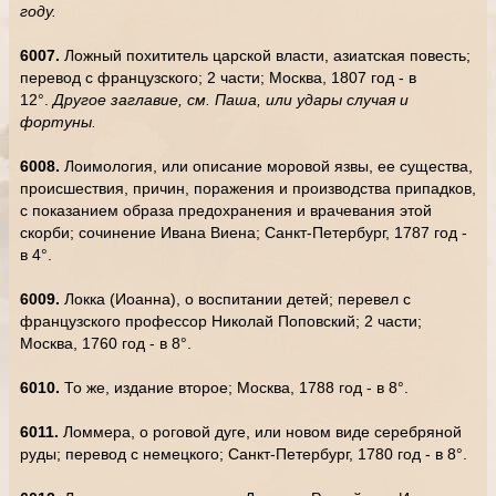
году.
6007.
Ложный похититель царской власти, азиатская повесть;
перевод с французского; 2 части; Москва, 1807 год - в
12°.
Другое заглавие, см. Паша, или удары случая и
фортуны.
6008.
Лоимология, или описание моровой язвы, ее существа,
происшествия, причин, поражения и производства припадков,
с показанием образа предохранения и врачевания этой
скорби; сочинение Ивана Виена; Санкт-Петербург, 1787 год -
в 4°.
6009.
Локка (Иоанна), о воспитании детей; перевел с
французского профессор Николай Поповский; 2 части;
Москва, 1760 год - в 8°.
6010.
То же, издание второе; Москва, 1788 год - в 8°.
6011.
Ломмера, о роговой дуге, или новом виде серебряной
руды; перевод с немецкого; Санкт-Петербург, 1780 год - в 8°.