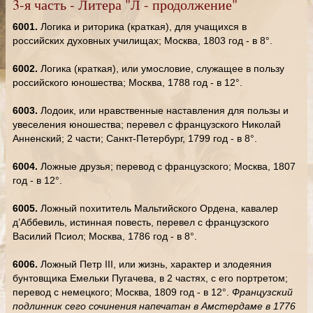
3-я часть - Литера "Л - продолжение"
6001.
Логика и риторика (краткая), для учащихся в
российских духовных училищах; Москва, 1803 год - в 8°.
6002.
Логика (краткая), или умословие, служащее в пользу
российского юношества; Москва, 1788 год - в 12°.
6003.
Лодоик, или нравственные наставления для пользы и
увеселения юношества; перевел с французского Николай
Анненский; 2 части; Санкт-Петербург, 1799 год - в 8°.
6004.
Ложные друзья; перевод с французского; Москва, 1807
год - в 12°.
6005.
Ложный похититель Мальтийского Ордена, кавалер
д’Аббевиль, истинная повесть, перевел с французского
Василий Псиол; Москва, 1786 год - в 8°.
6006.
Ложный Петр III, или жизнь, характер и злодеяния
бунтовщика Емельки Пугачева, в 2 частях, с его портретом;
перевод с немецкого; Москва, 1809 год - в 12°.
Французский
подлинник сего сочинения напечатан в Амстердаме в 1776