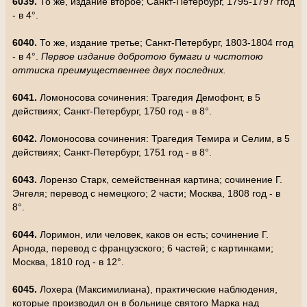
6039.
То же, издание второе; Санкт-Петербург, 1795-1797 ггод
- в 4°.
6040.
То же, издание третье; Санкт-Петербург, 1803-1804 ггод
- в 4°.
Первое издание добротою бумаги и чистотою
оттиска преимущественнее двух последних.
6041.
Ломоносова сочинения: Трагедия Демофонт, в 5
действиях; Санкт-Петербург, 1750 год - в 8°.
6042.
Ломоносова сочинения: Трагедия Темира и Селим, в 5
действиях; Санкт-Петербург, 1751 год - в 8°.
6043.
Лорензо Старк, семейственная картина; сочинение Г.
Энгеля; перевод с немецкого; 2 части; Москва, 1808 год - в
8°.
6044.
Лоримон, или человек, каков он есть; сочинение Г.
Арнода, перевод с французского; 6 частей; с картинками;
Москва, 1810 год - в 12°.
6045.
Лохера (Максимилиана), практические наблюдения,
которые производил он в больнице святого Марка над