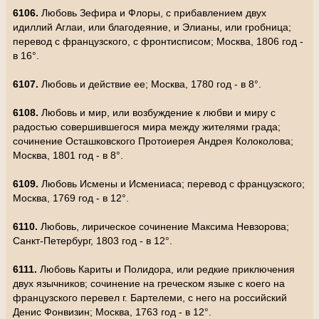
6106.
Любовь Зефира и Флоры, с прибавлением двух
идиллий Аглаи, или благодеяние, и Элианы, или гробница;
перевод с французского, с фронтисписом; Москва, 1806 год -
в 16°.
6107.
Любовь и действие ее; Москва, 1780 год - в 8°.
6108.
Любовь и мир, или возбуждение к любви и миру с
радостью совершившегося мира между жителями града;
сочинение Осташковского Протоиерея Андрея Колоколова;
Москва, 1801 год - в 8°.
6109.
Любовь Исмены и Исмениаса; перевод с французского;
Москва, 1769 год - в 12°.
6110.
Любовь, лирическое сочинение Максима Невзорова;
Санкт-Петербург, 1803 год - в 12°.
6111.
Любовь Кариты и Полидора, или редкие приключения
двух язычников; сочинение на греческом языке с коего на
французского перевел г. Бартелеми, с него на российский
Денис Фонвизин; Москва, 1763 год - в 12°.