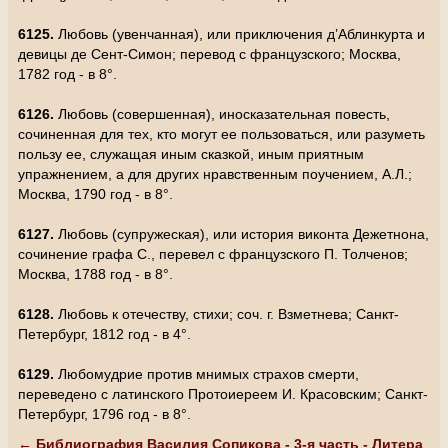
6125.
Любовь (увенчанная), или приключения д’Аблинкурта и
девицы де Сент-Симон; перевод с французского; Москва,
1782 год - в 8°.
6126.
Любовь (совершенная), иносказательная повесть,
сочиненная для тех, кто могут ее пользоваться, или разуметь
пользу ее, служащая иным сказкой, иным приятным
упражнением, а для других нравственным поучением, А.Л.;
Москва, 1790 год - в 8°.
6127.
Любовь (супружеская), или история виконта Дежетнона,
сочинение графа С., перевел с французского П. Толченов;
Москва, 1788 год - в 8°.
6128.
Любовь к отечеству, стихи; соч. г. Взметнева; Санкт-
Петербург, 1812 год - в 4°.
6129.
Любомудрие против мнимых страхов смерти,
переведено с латинского Протоиереем И. Красовским; Санкт-
Петербург, 1796 год - в 8°.
← Библиография Василия Сопикова - 3-я часть - Литера