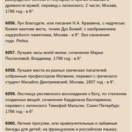
древности мужей; перевод с латинского; 2 части; Москва,
1786 год - в 8°.
6056.
Луч благодати, или писания Н.А. Краевича, с надписью:
Божия никтоже весть, точию Дух Божий; с изображением
надгробного памятника; Москва - в 8°. Без означения
года.
Редка.
6057.
Лучшие часы моей жизни; сочинение Марьи
Поспеловой; Владимир, 1798 год - в 8°.
6058.
Лучшие места из разных греческих писателей,
собранные профессором Матвеем; перевел с греческого
студент Михайло Дмитриевский; Москва, 1807 год - в 8°.
6059.
Лестница умственного восхождения к Богу, по степеням
созданных вещей, сочинение Кардинала Баллармина;
перевел с латинского Тимофей Мальгин; Санкт-Петербург,
1786 год - в 8°.
6060.
Летние прогулки, или нравоучительные и забавные
беседы для детей; на французском и российском языках;