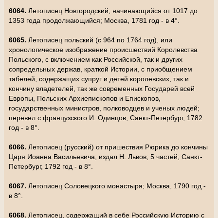
6064.
Летописец Новгородский, начинающийся от 1017 до
1353 года продолжающийся; Москва, 1781 год - в 4°.
6065.
Летописец польский (с 964 по 1764 год), или
хронологическое изображение происшествий Королевства
Польского, с включением как Российской, так и других
сопредельных держав, краткой Истории, с приобщением
табелей, содержащих супруг и детей королевских, так и
кончину владетелей, так же современных Государей всей
Европы, Польских Архиепископов и Епископов,
государственных министров, полководцев и ученых людей;
перевел с французского И. Одинцов; Санкт-Петербург, 1782
год - в 8°.
6066.
Летописец (русский) от пришествия Рюрика до кончины
Царя Иоанна Васильевича; издал Н. Львов; 5 частей; Санкт-
Петербург, 1792 год - в 8°.
6067.
Летописец Соловецкого монастыря; Москва, 1790 год -
в 8°.
6068.
Летописец, содержащий в себе Российскую Историю с