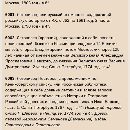
Москва, 1806 год - в 8°.
6061.
Летописец, или русский племянник, содержащий
российскую историю от Р.Х. с 862 по 1681 год; 2 части;
Москва, 1790 год - в 4°.
6062.
Летописец (древний), содержащий в себе: повесть
происшествий, бывших в России при владении 14 Великих
князей, сперва Владимирских, потом Московских через 125
лет, начиная от времен княжения Великого князя Александра
Ярославовича Невского, до княжения Великого князя Василия
Дмитриевича; 2 части; Санкт-Петербург, 1774 год - в 4°.
6063.
Летописец Нестеров, с продолжением по
Кениксбергскому списку, или Российская библиотека,
содержащая в себе древние летописи и всякие записки,
способствующие к объяснению Истории и Географии
Российской древних и средних времен, издал Иван Барков;
часть 1; Санкт-Петербург, 1767 год - в 4°.
Немецкий перевод
оного Г. Шерера, в Лейпциге, 1774 год - в 4°. Другой
перевод Иеромонаха Семенова (Дамаскина), издан
Гаттегером в Геттингене.