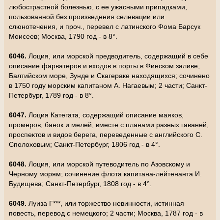
любострастной болезнью, с ее ужасными припадками,
пользованной без произведения селевации или
слюнотечения, и проч., перевел с латинского Фома Барсук
Моисеев; Москва, 1790 год - в 8°.
6046.
Лоция, или морской предводитель, содержащий в себе
описание фарватеров и входов в порты в Финском заливе,
Балтийском море, Зунде и Скагераке находящихся; сочинено
в 1750 году морским капитаном А. Нагаевым; 2 части; Санкт-
Петербург, 1789 год - в 8°.
6047.
Лоция Категата, содержащий описание маяков,
промеров, банок и мелей, вместе с планами разных гаваней,
проспектов и видов берега, переведенные с английского С.
Сполоховым; Санкт-Петербург, 1806 год - в 4°.
6048.
Лоция, или морской путеводитель по Азовскому и
Черному морям; сочинение флота капитана-лейтенанта И.
Будищева; Санкт-Петербург, 1808 год - в 4°.
6049.
Луиза Г***, или торжество невинности, истинная
повесть, перевод с немецкого; 2 части; Москва, 1787 год - в