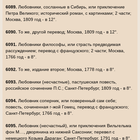
6089.
Любовники, сосланные в Сибирь, или приключение
Петра Великого; исторический роман, с картинками; 2 части;
Москва, 1809 год - в 12°.
6090.
То же, другой перевод; Москва, 1809 год - в 12°.
6091.
Любовники философы, или страсть предводимая
рассуждением; перевод с французского; 2 части; Москва,
1766 год - в 8°.
6092.
То же, издание второе; Москва, 1778 год - в 8°.
6093.
Любовники (несчастные), пастушеская повесть,
российское сочинение П.С.; Санкт-Петербург, 1809 год - в 8°.
6094.
Любовник соперник, или поверенный сам себе;
повесть, сочиненная г-жой Гомец, перевод с французского;
Санкт-Петербург, 1766 год - в 8°.
6095.
Любовник (несчастный), или приключения Вильгельма
фон М…, дворянина из нижней Саксонии; перевел с
немецкого Козьма Дараган; Санкт-Петербург, 1791 год - в 8°.