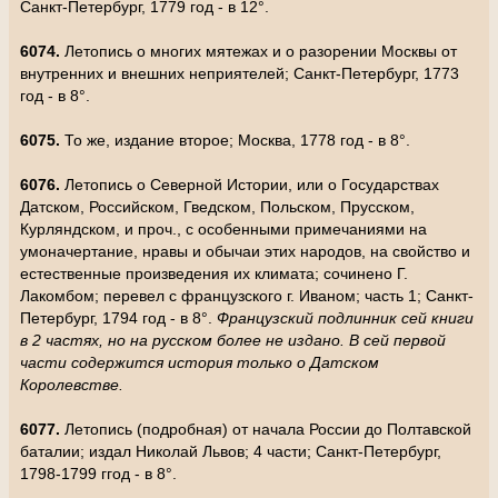
Санкт-Петербург, 1779 год - в 12°.
6074.
Летопись о многих мятежах и о разорении Москвы от
внутренних и внешних неприятелей; Санкт-Петербург, 1773
год - в 8°.
6075.
То же, издание второе; Москва, 1778 год - в 8°.
6076.
Летопись о Северной Истории, или о Государствах
Датском, Российском, Гведском, Польском, Прусском,
Курляндском, и проч., с особенными примечаниями на
умоначертание, нравы и обычаи этих народов, на свойство и
естественные произведения их климата; сочинено Г.
Лакомбом; перевел с французского г. Иваном; часть 1; Санкт-
Петербург, 1794 год - в 8°.
Французский подлинник сей книги
в 2 частях, но на русском более не издано. В сей первой
части содержится история только о Датском
Королевстве.
6077.
Летопись (подробная) от начала России до Полтавской
баталии; издал Николай Львов; 4 части; Санкт-Петербург,
1798-1799 ггод - в 8°.