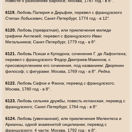
повести о разбойнике Барбосе; Москва, 1787 год - в 8°.
6119.
Любовь Палирия и Дирьфии, перевел с французского
Степан Лобысевич; Санкт-Петербург, 1774 год - в 12°.
6120.
Любовь (превратная), или приключения миледи
графини Англезей; перевел с французского Иван
Метальников; Санкт-Петербург, 1779 год - в 8°.
6121.
Любовь Псиши и Купидона; сочинение Г. де Лафонтена;
перевел с французского Федор Дмитриев-Мамонов, с
присовокуплением его сочинения, под названием: Дворянин
философ; с фигурами; Москва, 1769 год - в 8°.
Редка.
6122.
Любовь Сафои и Фаона; перевод с французского;
Москва, 1780 год - в 8°.
6123.
Любовь сильнее дружбы, повесть испанская, перевод с
французского; Санкт-Петербург, 1764 год - в 8°.
6124.
Любовь (увенчанная), или приключения Мелентеса и
Арианны, одной знаменитой сицилианки; перевод с
французского; 4 части; Москва, 1792 год - в 8°.