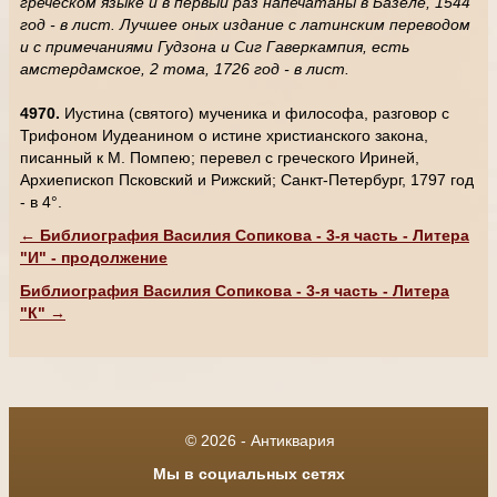
греческом языке и в первый раз напечатаны в Базеле, 1544
год - в лист. Лучшее оных издание с латинским переводом
и с примечаниями Гудзона и Сиг Гаверкампия, есть
амстердамское, 2 тома, 1726 год - в лист.
4970.
Иустина (святого) мученика и философа, разговор с
Трифоном Иудеанином о истине христианского закона,
писанный к М. Помпею; перевел с греческого Ириней,
Архиепископ Псковский и Рижский; Санкт-Петербург, 1797 год
- в 4°.
← Библиография Василия Сопикова - 3-я часть - Литера
"И" - продолжение
Библиография Василия Сопикова - 3-я часть - Литера
"К" →
© 2026 - Антиквария
Мы в социальных сетях