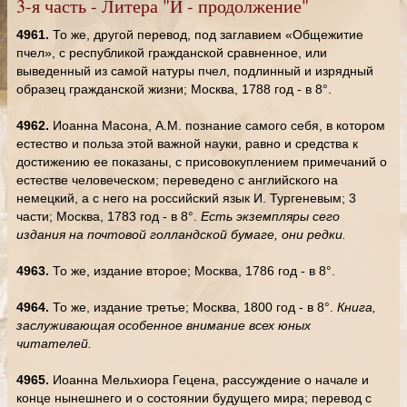
3-я часть - Литера "И - продолжение"
4961.
То же, другой перевод, под заглавием «Общежитие
пчел», с республикой гражданской сравненное, или
выведенный из самой натуры пчел, подлинный и изрядный
образец гражданской жизни; Москва, 1788 год - в 8°.
4962.
Иоанна Масона, А.М. познание самого себя, в котором
естество и польза этой важной науки, равно и средства к
достижению ее показаны, с присовокуплением примечаний о
естестве человеческом; переведено с английского на
немецкий, а с него на российский язык И. Тургеневым; 3
части; Москва, 1783 год - в 8°.
Есть экземпляры сего
издания на почтовой голландской бумаге, они редки.
4963.
То же, издание второе; Москва, 1786 год - в 8°.
4964.
То же, издание третье; Москва, 1800 год - в 8°.
Книга,
заслуживающая особенное внимание всех юных
читателей.
4965.
Иоанна Мельхиора Гецена, рассуждение о начале и
конце нынешнего и о состоянии будущего мира; перевод с