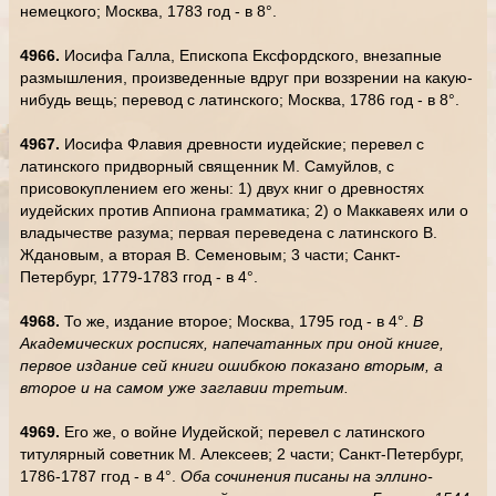
немецкого; Москва, 1783 год - в 8°.
4966.
Иосифа Галла, Епископа Ексфордского, внезапные
размышления, произведенные вдруг при воззрении на какую-
нибудь вещь; перевод с латинского; Москва, 1786 год - в 8°.
4967.
Иосифа Флавия древности иудейские; перевел с
латинского придворный священник М. Самуйлов, с
присовокуплением его жены: 1) двух книг о древностях
иудейских против Аппиона грамматика; 2) о Маккавеях или о
владычестве разума; первая переведена с латинского В.
Ждановым, а вторая В. Семеновым; 3 части; Санкт-
Петербург, 1779-1783 ггод - в 4°.
4968.
То же, издание второе; Москва, 1795 год - в 4°.
В
Академических росписях, напечатанных при оной книге,
первое издание сей книги ошибкою показано вторым, а
второе и на самом уже заглавии третьим.
4969.
Его же, о войне Иудейской; перевел с латинского
титулярный советник М. Алексеев; 2 части; Санкт-Петербург,
1786-1787 ггод - в 4°.
Оба сочинения писаны на эллино-