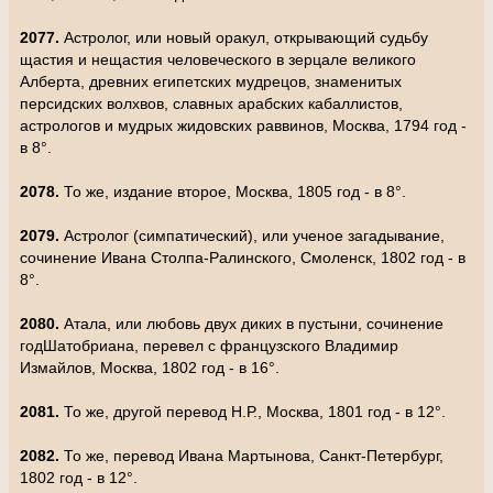
2077.
Астролог, или новый оракул, открывающий судьбу
щастия и нещастия человеческого в зерцале великого
Алберта, древних египетских мудрецов, знаменитых
персидских волхвов, славных арабских кабаллистов,
астрологов и мудрых жидовских раввинов, Москва, 1794 год -
в 8°.
2078.
То же, издание второе, Москва, 1805 год - в 8°.
2079.
Астролог (симпатический), или ученое загадывание,
сочинение Ивана Столпа-Ралинского, Смоленск, 1802 год - в
8°.
2080.
Атала, или любовь двух диких в пустыни, сочинение
годШатобриана, перевел с французского Владимир
Измайлов, Москва, 1802 год - в 16°.
2081.
То же, другой перевод Н.Р., Москва, 1801 год - в 12°.
2082.
То же, перевод Ивана Мартынова, Санкт-Петербург,
1802 год - в 12°.