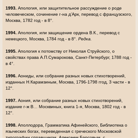
1993.
Апология, или защитительное рассуждение о роде
человеческом, сочинение г-на д’Арк, перевод с французского,
Москва, 1782 год - в 8°.
1994.
Апология, или защищение ордена В.К., перевод с
немецкого, Москва, 1784 год - в 8°.
Редка.
1995.
Апология к потомству от Николая Струйского, о
свойствах права А.П.Сумарокова, Санкт-Петербург, 1788 год -
в 4°.
1996.
Аониды, или собрание разных новых стихотворений,
изданных Н.Карамзиным, Москва, 1796-1798 ггод, 3 части - в
12°.
1997.
Аония, или собрание разных новых стихотворений,
издание г-ж В… Москвиных, книга 1-я, Москва, 1802 год - в
12°.
1998.
Аполлодора, Грамматика Афинейского, Библиотека о
языческих богах, переведенная с греческого Московской
типографии справщиком, Алексеем Барсовым, с