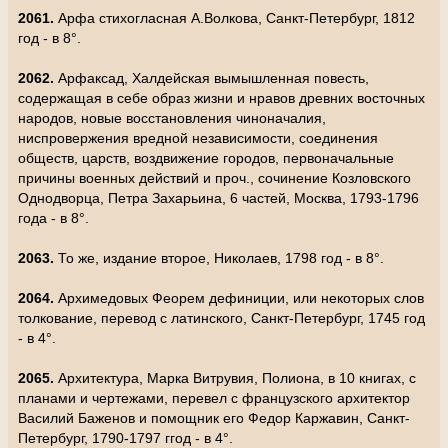
2061.
Арфа стихогласная А.Волкова, Санкт-Петербург, 1812
год - в 8°.
2062.
Арфаксад, Халдейская вымышленная повесть,
содержащая в себе образ жизни и нравов древних восточных
народов, новые восстановления чиноначалия,
ниспровержения вредной независимости, соединения
обществ, царств, воздвижение городов, первоначальные
причины военных действий и проч., сочинение Козловского
Однодворца, Петра Захарьина, 6 частей, Москва, 1793-1796
года - в 8°.
2063.
То же, издание второе, Николаев, 1798 год - в 8°.
2064.
Архимедовых Феорем дефиниции, или некоторых слов
толкование, перевод с латинского, Санкт-Петербург, 1745 год
- в 4°.
2065.
Архитектура, Марка Витрувия, Полиона, в 10 книгах, с
планами и чертежами, перевел с французского архитектор
Василий Баженов и помощник его Федор Каржавин, Санкт-
Петербург, 1790-1797 ггод - в 4°.