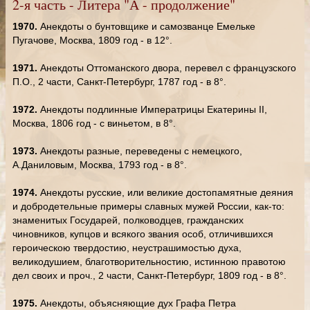
2-я часть - Литера "А - продолжение"
1970.
Анекдоты о бунтовщике и самозванце Емельке
Пугачове, Москва, 1809 год - в 12°.
1971.
Анекдоты Оттоманского двора, перевел с французского
П.О., 2 части, Санкт-Петербург, 1787 год - в 8°.
1972.
Анекдоты подлинные Императрицы Екатерины II,
Москва, 1806 год - с виньетом, в 8°.
1973.
Анекдоты разные, переведены с немецкого,
А.Даниловым, Москва, 1793 год - в 8°.
1974.
Анекдоты русские, или великие достопамятные деяния
и добродетельные примеры славных мужей России, как-то:
знаменитых Государей, полководцев, гражданских
чиновников, купцов и всякого звания особ, отличившихся
героическою твердостию, неустрашимостью духа,
великодушием, благотворительностию, истинною правотою
дел своих и проч., 2 части, Санкт-Петербург, 1809 год - в 8°.
1975.
Анекдоты, объясняющие дух Графа Петра