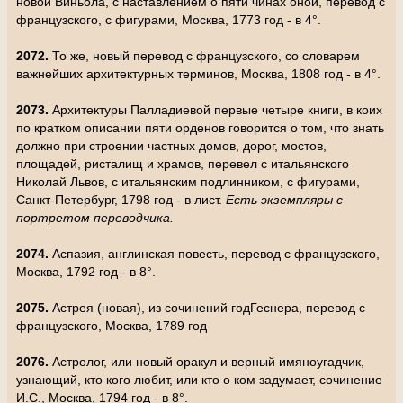
новой Виньола, с наставлением о пяти чинах оной, перевод с
французского, с фигурами, Москва, 1773 год - в 4°.
2072.
То же, новый перевод с французского, со словарем
важнейших архитектурных терминов, Москва, 1808 год - в 4°.
2073.
Архитектуры Палладиевой первые четыре книги, в коих
по кратком описании пяти орденов говорится о том, что знать
должно при строении частных домов, дорог, мостов,
площадей, ристалищ и храмов, перевел с итальянского
Николай Львов, с итальянским подлинником, с фигурами,
Санкт-Петербург, 1798 год - в лист.
Есть экземпляры с
портретом переводчика.
2074.
Аспазия, англинская повесть, перевод с французского,
Москва, 1792 год - в 8°.
2075.
Астрея (новая), из сочинений годГеснера, перевод с
французского, Москва, 1789 год
2076.
Астролог, или новый оракул и верный имяноугадчик,
узнающий, кто кого любит, или кто о ком задумает, сочинение
И.С., Москва, 1794 год - в 8°.