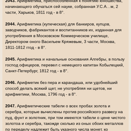
2043.
Арифметика, приспособленная к понятию юношества,
начинающего обучаться сей науке, собранная У.С.А…м, 2
части, Харьков, 1811 год - в 8°.
2044.
Арифметика (купеческая) для банкиров, купцов,
заводчиков, фабрикантов и воспитанников их, изданная для
употребления в Московском Коммерческом училище,
Директором оного Васильем Кряжевым, 3 части, Москва,
1811-1812 ггод - в 8°.
2045.
Арифметика и начальные основания Алгебры, в пользу
господ офицеров, перевел с немецкого капитан Кобылецкий,
Санкт-Петербург, 1812 год - в 8°.
2046.
Арифметик без пера и карандаша, или удобнейший
способ делать всякий щет, не употребляя ни щетов, ни
арифметики, Москва, 1796 год - в 8°.
2047.
Арифметические табели о всех пробах золота и
серебра, которые вычислены против российского развесу на
пуд, фунт и золотник, при том имеются табели о цене чистого
золотоа и серебра, такожде сколько из оных обоих металлов
по переделу надлежит быть указного числа монет, ко