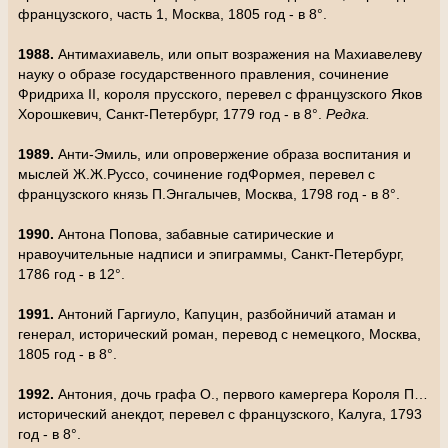
французского, часть 1, Москва, 1805 год - в 8°.
1988.
Антимахиавель, или опыт возражения на Махиавелеву
науку о образе государственного правления, сочинение
Фридриха II, короля прусского, перевел с французского Яков
Хорошкевич, Санкт-Петербург, 1779 год - в 8°.
Редка.
1989.
Анти-Эмиль, или опровержение образа воспитания и
мыслей Ж.Ж.Руссо, сочинение годФормея, перевел с
французского князь П.Энгалычев, Москва, 1798 год - в 8°.
1990.
Антона Попова, забавные сатирические и
нравоучительные надписи и эпиграммы, Санкт-Петербург,
1786 год - в 12°.
1991.
Антоний Гаргиуло, Капуцин, разбойничий атаман и
генерал, исторический роман, перевод с немецкого, Москва,
1805 год - в 8°.
1992.
Антония, дочь графа О., первого камергера Короля П…
исторический анекдот, перевел с французского, Калуга, 1793
год - в 8°.