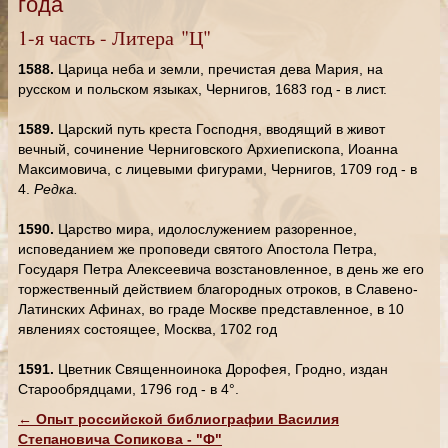
года
1-я часть - Литера "Ц"
1588.
Царица неба и земли, пречистая дева Мария, на
русском и польском языках, Чернигов, 1683 год - в лист.
1589.
Царский путь креста Господня, вводящий в живот
вечный, сочинение Черниговского Архиепископа, Иоанна
Максимовича, с лицевыми фигурами, Чернигов, 1709 год - в
4.
Редка.
1590.
Царство мира, идолослужением разоренное,
исповеданием же проповеди святого Апостола Петра,
Государя Петра Алексеевича возстановленное, в день же его
торжественный действием благородных отроков, в Славено-
Латинских Афинах, во граде Москве представленное, в 10
явлениях состоящее, Москва, 1702 год
1591.
Цветник Священноинока Дорофея, Гродно, издан
Старообрядцами, 1796 год - в 4°.
← Опыт российской библиографии Василия
Степановича Сопикова - "Ф"