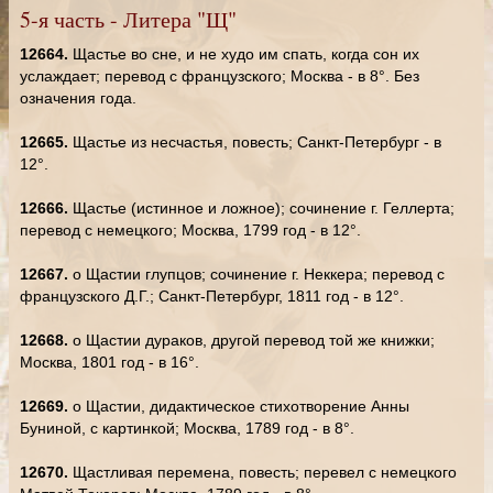
5-я часть - Литера "Щ"
12664.
Щастье во сне, и не худо им спать, когда сон их
услаждает; перевод с французского; Москва - в 8°. Без
означения года.
12665.
Щастье из несчастья, повесть; Санкт-Петербург - в
12°.
12666.
Щастье (истинное и ложное); сочинение г. Геллерта;
перевод с немецкого; Москва, 1799 год - в 12°.
12667.
о Щастии глупцов; сочинение г. Неккера; перевод с
французского Д.Г.; Санкт-Петербург, 1811 год - в 12°.
12668.
о Щастии дураков, другой перевод той же книжки;
Москва, 1801 год - в 16°.
12669.
о Щастии, дидактическое стихотворение Анны
Буниной, с картинкой; Москва, 1789 год - в 8°.
12670.
Щастливая перемена, повесть; перевел с немецкого