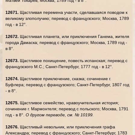
Матвей Токарев; Москва, 1789 год - в 8°.
12671.
Щастливая перемена участи, сделавшаяся поводом к
великому злополучию; перевод с французского; Москва, 1789
год - в 12°.
12672.
Щастливая планета, или приключения Ганема, жителя
города Дамаска; перевод с французского; Москва, 1789 год -
в 8°.
12673.
Щастливое похищение, повесть испанская; перевод с
французского М.С.; Санкт-Петербург, 1777 год - в 12°.
12674.
Щастливое приключение, сказка; сочинение г.
Буфлера; перевод с французского; Санкт-Петербург, 1807 год
- в 8°.
12675.
Щастливое семейство, нравоучительная история;
сочинение г. Мармонтеля; перевод с польского; Москва, 1791
год - в 8°.
О другом переводе, см. № 10199.
12676.
Щастливый невольник, или приключения графа
Александра; перевод с французского; Санкт-Петербург, 1783