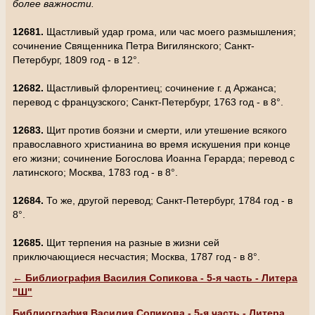
более важности.
12681.
Щастливый удар грома, или час моего размышления;
сочинение Священника Петра Вигилянского; Санкт-
Петербург, 1809 год - в 12°.
12682.
Щастливый флорентиец; сочинение г. д Аржанса;
перевод с французского; Санкт-Петербург, 1763 год - в 8°.
12683.
Щит против боязни и смерти, или утешение всякого
православного христианина во время искушения при конце
его жизни; сочинение Богослова Иоанна Герарда; перевод с
латинского; Москва, 1783 год - в 8°.
12684.
То же, другой перевод; Санкт-Петербург, 1784 год - в
8°.
12685.
Щит терпения на разные в жизни сей
приключающиеся несчастия; Москва, 1787 год - в 8°.
← Библиография Василия Сопикова - 5-я часть - Литера
"Ш"
Библиография Василия Сопикова - 5-я часть - Литера