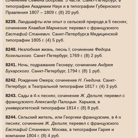
сочинение
Семена Боброва.
3 части. Санкт-Петербург, в
типографии Академии Наук и в типографии Губернского
Правления 1807 – 1809 г. (8) 20 руб.
8239.
Ландшафты или опыт о сельской природе,в 5 песнях;
сочинение
Клавдия Марнезия;
перевел с французского
Евстафий Станевич.
Санкт-Петербург,в Медицинской
типографии 1805 г. (4) 5 руб.
8240.
Незлобная жизнь, песнь
I
; сочинение
Федора
Козельского.
Санкт-Петербург, 1769 г. (8) 2 руб.
8241.
Ночь; подражание Геснеру; сочинение
Андрея
Бухарского.
Санкт-Петербург, 1794 г. (8) 1 руб.
8242.
Рождение Омера; сочинение
Н. Гнедича.
Санкт-
Петербург, в Театральной типографии 1817 г. (4) 3 руб.
8243.
Сады в 4-х песнях; сочинение
Ж. Делиля;
перевел с
французского
Александр Палицын.
Харьков, в
университетской типографии 1814 г. (8) 8 руб.
8244.
Сельский житель, или Георгики французские, в 4-х
песнях; сочинение
Ж. Делиля;
перевел с французского
Евстафий Станевич.
Москва, в типографии Гария и
компании 1804 г. (8) 4 руб.