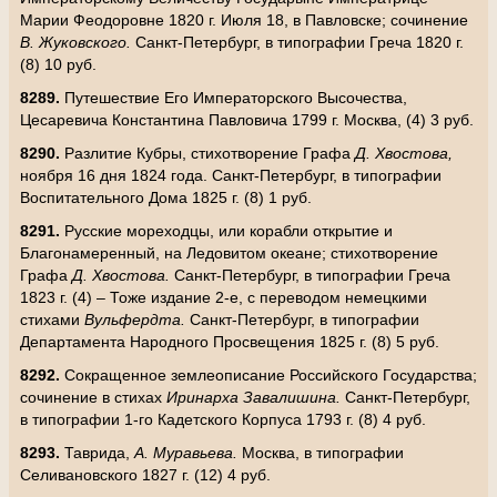
Марии Феодоровне 1820 г. Июля 18, в Павловске; сочинение
В. Жуковского.
Санкт-Петербург, в типографии Греча 1820 г.
(8) 10 руб.
8289.
Путешествие Его Императорского Высочества,
Цесаревича Константина Павловича 1799 г. Москва, (4) 3 руб.
8290.
Разлитие Кубры, стихотворение Графа
Д. Хвостова,
ноября 16 дня 1824 года. Санкт-Петербург, в типографии
Воспитательного Дома 1825 г. (8) 1 руб.
8291.
Русские мореходцы, или корабли открытие и
Благонамеренный, на Ледовитом океане; стихотворение
Графа
Д. Хвостова.
Санкт-Петербург, в типографии Греча
1823 г. (4) – Тоже издание 2-е, с переводом немецкими
стихами
Вульфердта.
Санкт-Петербург, в типографии
Департамента Народного Просвещения 1825 г. (8) 5 руб.
8292.
Сокращенное землеописание Российского Государства;
сочинение в стихах
Иринарха Завалишина.
Санкт-Петербург,
в типографии 1-го Кадетского Корпуса 1793 г. (8) 4 руб.
8293.
Таврида,
А. Муравьева.
Москва, в типографии
Селивановского 1827 г. (12) 4 руб.