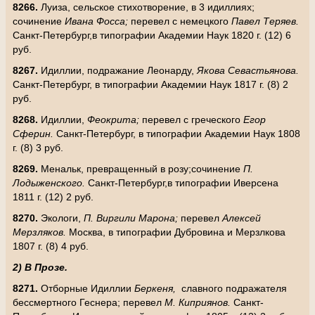
8266.
Луиза, сельское стихотворение, в 3 идиллиях;
сочинение
Ивана Фосса;
перевел с немецкого
Павел Теряев.
Санкт-Петербург,в типографии Академии Наук 1820 г. (12) 6
руб.
8267.
Идиллии, подражание Леонарду,
Якова Севастьянова.
Санкт-Петербург, в типографии Академии Наук 1817 г. (8) 2
руб.
8268.
Идиллии,
Феокрита;
перевел с греческого
Егор
Сферин.
Санкт-Петербург, в типографии Академии Наук 1808
г. (8) 3 руб.
8269.
Менальк, превращенный в розу;сочинение
П.
Лодыженского.
Санкт-Петербург,в типографии Иверсена
1811 г. (12) 2 руб.
8270.
Экологи,
П. Виргили Марона;
перевел
Алексей
Мерзляков.
Москва, в типографии Дубровина и Мерзлкова
1807 г. (8) 4 руб.
2) В Прозе.
8271.
Отборные Идиллии
Беркеня,
славного подражателя
бессмертного Геснера; перевел
М. Киприянов.
Санкт-