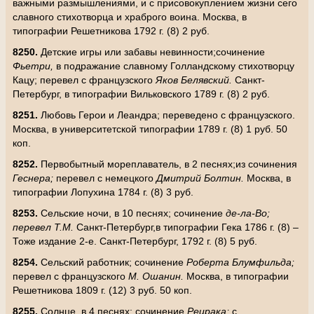
важными размышлениями, и с присовокуплением жизни сего
славного стихотворца и храброго воина. Москва, в
типографии Решетникова 1792 г. (8) 2 руб.
8250.
Детские игры или забавы невинности;сочинение
Фьетри,
в подражание славному Голландскому стихотворцу
Кацу; перевел с французского
Яков Белявский.
Санкт-
Петербург, в типографии Вильковского 1789 г. (8) 2 руб.
8251.
Любовь Герои и Леандра; переведено с французского.
Москва, в университетской типографии 1789 г. (8) 1 руб. 50
коп.
8252.
Первобытный мореплаватель, в 2 песнях;из сочинения
Геснера;
перевел с немецкого
Дмитрий Болтин.
Москва, в
типографии Лопухина 1784 г. (8) 3 руб.
8253.
Сельские ночи, в 10 песнях; сочинение
де-ла-Во;
перевел Т.М.
Санкт-Петербург,в типографии Гека 1786 г. (8) –
Тоже издание 2-е. Санкт-Петербург, 1792 г. (8) 5 руб.
8254.
Сельский работник; сочинение
Роберта Блумфильда;
перевел с французского
М. Ошанин.
Москва, в типографии
Решетникова 1809 г. (12) 3 руб. 50 коп.
8255.
Солнце, в 4 песнях; сочинение
Реирака;
с