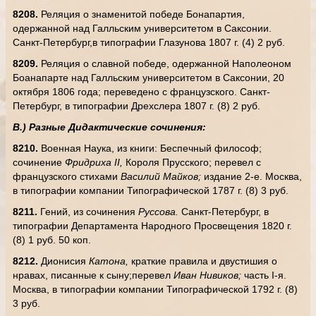
8208.
Реляция о знаменитой победе Бонапартия,
одержанной над Галльским университетом в Саксонии.
Санкт-Петербург,в типографии Глазунова 1807 г. (4) 2 руб.
8209.
Реляция о славной победе, одержанной Наполеоном
Боанапарте над Галльским университетом в Саксонии, 20
октября 1806 года; переведено с французского. Санкт-
Петербург, в типографии Дрехслера 1807 г. (8) 2 руб.
В.) Разные Дидактические сочинения:
8210.
Военная Наука, из книги: Беспечный философ;
сочинение
Фридриха
II
,
Короля Прусского; перевел с
французского стихами
Василий Майков;
издание 2-е. Москва,
в типографии компании Типографической 1787 г. (8) 3 руб.
8211.
Гений, из сочинения
Руссова.
Санкт-Петербург, в
типографии Департамента Народного Просвещения 1820 г.
(8) 1 руб. 50 коп.
8212.
Дионисия
Катона,
краткие правила и двустишия о
нравах, писанные к сыну;перевел
Иван Нивиков;
часть
I
-я.
Москва, в типографии компании Типографической 1792 г. (8)
3 руб.