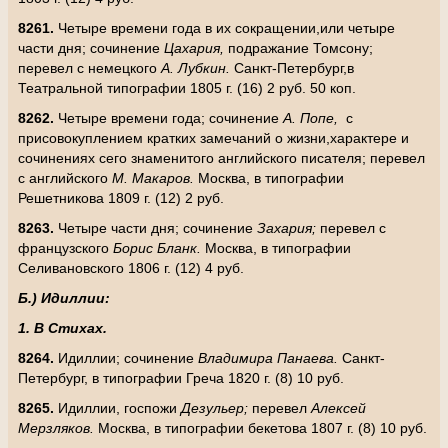
8261.
Четыре времени года в их сокращении,или четыре
части дня; сочинение
Цахария,
подражание Томсону;
перевел с немецкого
А. Лубкин.
Санкт-Петербург,в
Театральной типографии 1805 г. (16) 2 руб. 50 коп.
8262.
Четыре времени года; сочинение
А. Попе,
с
присовокуплением кратких замечаний о жизни,характере и
сочинениях сего знаменитого английского писателя; перевел
с английского
М. Макаров.
Москва, в типографии
Решетникова 1809 г. (12) 2 руб.
8263.
Четыре части дня; сочинение
Захария;
перевел с
французского
Борис Бланк.
Москва, в типографии
Селивановского 1806 г. (12) 4 руб.
Б.) Идиллии:
1. В Стихах.
8264.
Идиллии; сочинение
Владимира Панаева.
Санкт-
Петербург, в типографии Греча 1820 г. (8) 10 руб.
8265.
Идиллии, госпожи
Дезульер;
перевел
Алексей
Мерзляков.
Москва, в типографии бекетова 1807 г. (8) 10 руб.