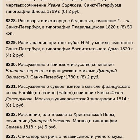
мертвых;сочинение
Ивана Сирякова.
Санкт-Петербург,в
типографии Шнора 1799 г. (8) 2 руб.
8228.
Разговоры стихотворца с бедностью;сочинение
Г….на.
Санкт-Петербург, в типографии Плавильщикова 1820 г. (8) 50
коп.
8229.
Размышление при трех дубах Н.М. у могилы смертного.
Санкт-Петербург, в типографии Воспитательного Дома 1820 г.
(4) 2 руб.
8230.
Рассуждение о воинском искусстве;сочинение
Волтера;
перевел с французского стихами
Дмитрий
Огиевский.
Санкт-Петербург,1780 г. (8) 2 руб.
8231.
Рассуждение о судьбе, взятой в смысле французского
слова
Faralite
,по латине (
Fatom
);сочинение Князя
Ивана
Долгорукова.
Москва,в университетской типографии 1814 г.
(8) 1 руб.
8232.
Раскаяние, или торжество Христианской Веры;
сочинение
Дмитрия Шелехова.
Москва,в типографии
Семена 1818 г. (4) 5 руб.
8233.
Стихотворная речь о независимости ученого мужа;