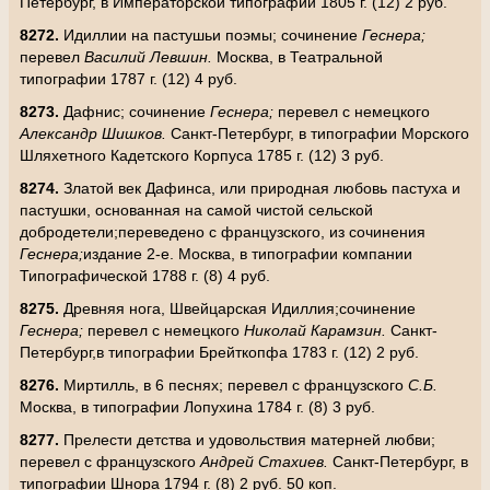
Петербург, в Императорской типографии 1805 г. (12) 2 руб.
8272.
Идиллии на пастушьи поэмы; сочинение
Геснера;
перевел
Василий Левшин.
Москва, в Театральной
типографии 1787 г. (12) 4 руб.
8273.
Дафнис; сочинение
Геснера;
перевел с немецкого
Александр Шишков.
Санкт-Петербург, в типографии Морского
Шляхетного Кадетского Корпуса 1785 г. (12) 3 руб.
8274.
Златой век Дафинса, или природная любовь пастуха и
пастушки, основанная на самой чистой сельской
добродетели;переведено с французского, из сочинения
Геснера;
издание 2-е. Москва, в типографии компании
Типографической 1788 г. (8) 4 руб.
8275.
Древняя нога, Швейцарская Идиллия;сочинение
Геснера;
перевел с немецкого
Николай Карамзин.
Санкт-
Петербург,в типографии Брейткопфа 1783 г. (12) 2 руб.
8276.
Миртилль, в 6 песнях; перевел с французского
С.Б.
Москва, в типографии Лопухина 1784 г. (8) 3 руб.
8277.
Прелести детства и удовольствия матерней любви;
перевел с французского
Андрей Стахиев.
Санкт-Петербург, в
типографии Шнора 1794 г. (8) 2 руб. 50 коп.