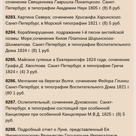
сочинение Священника
Гавриила Покатцкого.
Санкт-
Петербург, в типографии Академии Наук 1805 г. (8) 8 руб.
8283.
Картина Севера; сочинение
Хрисанфа Харинского.
Санкт-Петербург, в Морской типографии 1821 г. (8) 5 руб.
8284.
Кораблекрушение, подражание
I
-й песни английской
поэмы: Море;сочинение Князя
Платона Ширинского-
Шихматова.
Санкт-Петербург, в типографии Воспитательного
Дома 1824 г. (8) 1 руб.
8285.
Майское гулянье а Екатерингофе 1824 года; сочинение
Графа
Д. Хвостова.
Санкт-Петербург, в типографии Греча
1824 г. (4) 3 руб.
8286.
Мечтания на берегах Волги; сочинение
Федора Глинки.
Санкт-Петербург, в типографии Воспитательного Дома 1821 г.
(80 1 руб.
8287.
Ослепительный; сочинение
Духовского.
Санкт-
Петербург, в типографии состоящей при особенной
Канцелярии при особенной Канцелярии М.В.Д. 1825 г. (8) 5
руб.
8288.
Подробный отчет о Луне, представленный Ея
Императорскому Величеству Государыне Императрице