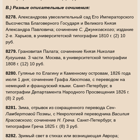
В.) Разные описательные сочинения:
8278.
Александрова увеселительный сад Его Императорского
Высочества Благоверного Государя и Великого Князя
Александра Павловича; сочинение
С. Джунковского;
издание
2-е. Харьков, в университетской типографии 1810 г. (2) 10
руб.
8279.
Грановитая Палата; сочинение Князя
Николая
Кугушева.
3 части. Москва, в университетской типографии
1808 г. (12) 10 руб.
8280.
Гулянье по Елагину и Каменному островам, 1826 года
июля 1 дня; сочинение Графа
Хвостова,
с переводом на
немецкий и французский языки. Санкт-Петербург, в
типографии Департамента Народного Просвещения 1826 г.
(8) 2 руб.
8281.
Зима, отрывок из сокращенного перевода
Сен-
Ламбертовой
Поэмы, с Некрологией переводчика
Василия
Красовского;
сочинение
Н. Греча.
Санкт-Петербург, в
типографии Греча 1825 г. (8) 3 руб.
8282.
Зримый свет в стихах или возницающая
Аврора;