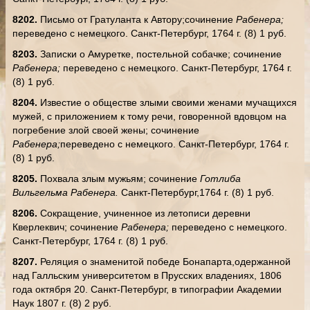
8202.
Письмо от Гратуланта к Автору;сочинение
Рабенера;
переведено с немецкого. Санкт-Петербург, 1764 г. (8) 1 руб.
8203.
Записки о Амуретке, постельной собачке; сочинение
Рабенера;
переведено с немецкого. Санкт-Петербург, 1764 г.
(8) 1 руб.
8204.
Известие о обществе злыми своими женами мучащихся
мужей, с приложением к тому речи, говоренной вдовцом на
погребение злой своей жены; сочинение
Рабенера;
переведено с немецкого. Санкт-Петербург, 1764 г.
(8) 1 руб.
8205.
Похвала злым мужьям; сочинение
Готлиба
Вильгельма Рабенера.
Санкт-Петербург,1764 г. (8) 1 руб.
8206.
Сокращение, учиненное из летописи деревни
Кверлеквич; сочинение
Рабенера;
переведено с немецкого.
Санкт-Петербург, 1764 г. (8) 1 руб.
8207.
Реляция о знаменитой победе Бонапарта,одержанной
над Галльским университетом в Прусских владениях, 1806
года октября 20. Санкт-Петербург, в типографии Академии
Наук 1807 г. (8) 2 руб.