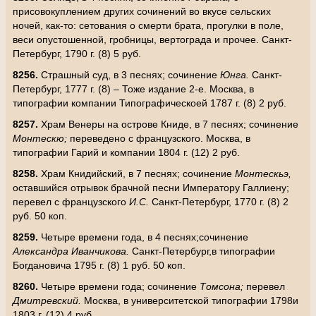
присовокуплением других сочинений во вкусе сельских
ночей, как-то: сетования о смерти брата, прогулки в поле,
веси опустошенной, гробницы, вертограда и прочее. Санкт-
Петербург, 1790 г. (8) 5 руб.
8256.
Страшный суд, в 3 песнях; сочинение
Юнга.
Санкт-
Петербург, 1777 г. (8) – Тоже издание 2-е. Москва, в
типографии компании Типографическоей 1787 г. (8) 2 руб.
8257.
Храм Венеры на острове Книде, в 7 песнях; сочинение
Монтескю;
переведено с французского. Москва, в
типографии Гарий и компании 1804 г. (12) 2 руб.
8258.
Храм Книдийский, в 7 песнях; сочинение
Монтескьэ,
оставшийся отрывок брачной песни Императору Галлиену;
перевел с французского
И.С.
Санкт-Петербург, 1770 г. (8) 2
руб. 50 коп.
8259.
Четыре времени года, в 4 песнях;сочинение
Александра Иванчикова.
Санкт-Петербург,в типографии
Богдановича 1795 г. (8) 1 руб. 50 коп.
8260.
Четыре времени года; сочинение
Томсона;
перевел
Дмитревский.
Москва, в университетской типографии 1798и
1803 г. (12) 4 руб.