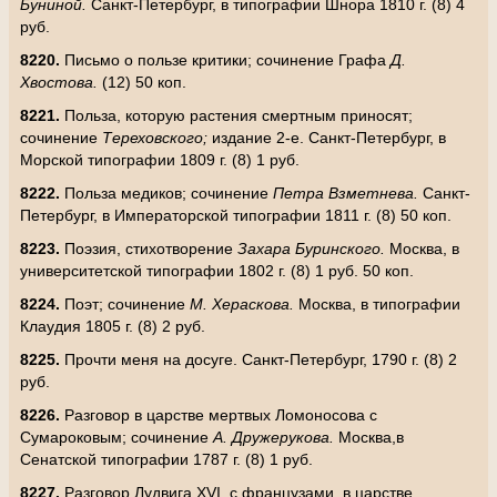
Буниной.
Санкт-Петербург, в типографии Шнора 1810 г. (8) 4
руб.
8220.
Письмо о пользе критики; сочинение Графа
Д.
Хвостова.
(12) 50 коп.
8221.
Польза, которую растения смертным приносят;
сочинение
Тереховского;
издание 2-е. Санкт-Петербург, в
Морской типографии 1809 г. (8) 1 руб.
8222.
Польза медиков; сочинение
Петра Взметнева.
Санкт-
Петербург, в Императорской типографии 1811 г. (8) 50 коп.
8223.
Поэзия, стихотворение
Захара Буринского.
Москва, в
университетской типографии 1802 г. (8) 1 руб. 50 коп.
8224.
Поэт; сочинение
М. Хераскова.
Москва, в типографии
Клаудия 1805 г. (8) 2 руб.
8225.
Прочти меня на досуге. Санкт-Петербург, 1790 г. (8) 2
руб.
8226.
Разговор в царстве мертвых Ломоносова с
Сумароковым; сочинение
А. Дружерукова.
Москва,в
Сенатской типографии 1787 г. (8) 1 руб.
8227.
Разговор Лудвига
XVI
, с французами, в царстве