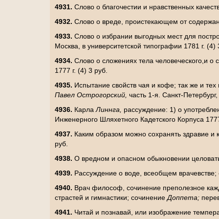
4931.
Слово о благочестии и нравственных качест
4932.
Слово о вреде, проистекающем от содержан
4933.
Слово о избрании выгодных мест для постр
Москва, в университетской типографии 1781 г. (4) 
4934.
Слово о сложениях тела человеческого,и о 
1777 г. (4) 3 руб.
4935.
Испытание свойств чая и кофе; так же и те
Павел Острогорский,
часть 1-я. Санкт-Петербург,
4936.
Карла
Линнга,
рассуждение: 1) о употребле
Инженерного Шляхетного Кадетского Корпуса 1777 г
4937.
Каким образом можно сохранять здравие и 
руб.
4938.
О вредном и опасном обыкновении целоваться
4939.
Рассуждение о воде, всеобщем врачевстве;
4940.
Врач философ, сочинение преполезное кажд
страстей и гимнастики; сочинение
Доппета;
перев
4941.
Читай и познавай, или изображение темпера