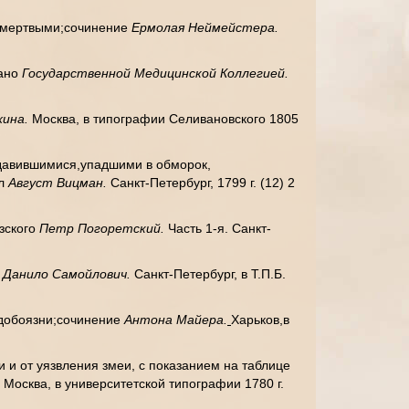
е мертвыми;сочинение
Ермолая Неймейстера.
дано
Государственной Медицинской Коллегией.
хина.
Москва, в типографии Селивановского 1805
удавившимися,упадшими в обморок,
ал
Август Вицман.
Санкт-Петербург, 1799 г. (12) 2
узского
Петр Погоретский.
Часть 1-я. Санкт-
е
Данило Самойлович.
Санкт-Петербург, в Т.П.Б.
одобоязни;сочинение
Антона Майера.
Харьков,в
 и от уязвления змеи, с показанием на таблице
.
Москва, в университетской типографии 1780 г.