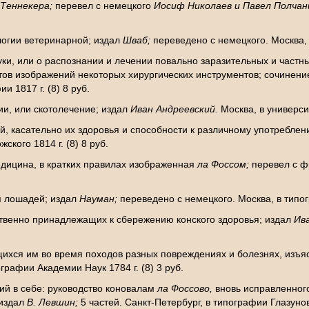
Теннекера;
перевел с немецкого
Иосиф Николаев и Павел Полчан
логии ветеринарной; издал
Шваб;
переведено с немецкого. Москва, 
ки, или о распознании и лечении повально заразительных и час
ов изображений некоторых хирургических инструментов; сочинен
и 1817 г. (8) 8 руб.
и, или скотолечение; издал
Иван Андреевский.
Москва, в универси
й, касательно их здоровья и способности к различному употребле
ского 1814 г. (8) 8 руб.
едицина, в кратких правилах изображенная
ла Фоссом;
перевел с ф
я лошадей; издал
Науман;
переведено с немецкого. Москва, в типог
твенно принадлежащих к сбережению конского здоровья; издал
Ив
щихся им во время походов разных повреждениях и болезнях, изъя
графии Академии Наук 1784 г. (8) 3 руб.
й в себе: руководство коновалам
ла Фоссово,
вновь исправленног
 издал
В. Левшин;
5 частей. Санкт-Петербург, в типографии Глазунова