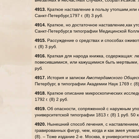
внезапных и несчастных случаях; собрал
Исаков.
4913.
Краткое наставление в пользу утопшим,или
Санкт-Петербург,1797 г. (8) 3 руб.
4914.
Краткое, но достаточное наставление,как ут
Санкт-Петербург,в типографии Медицинской Коллеги
4915.
Рассуждение о средствах и способах оживо
г. (8) 3 руб.
4916.
Краткая для народа книжка, содержащая: л
повесившимися, или кажущимися быть мертвыми, по
руб.
4917.
История и записки
Амстердамского Обще
Петербург, в типографии Академии Наук 1769 г. (8)
4918.
Краткое описание микроскопических исслед
1792 г. (8) 2 руб.
4919.
Об опасности, сопряженной с наружным упо
университетской типографии 1813 г. (8) 1 руб. 50 к
4920.
Нынешний способ лечения, с наставлением, 
гравированных фигур, чем, когда и как змея уязвля
(8). – Тоже издание 2-е. Москва, в университетской