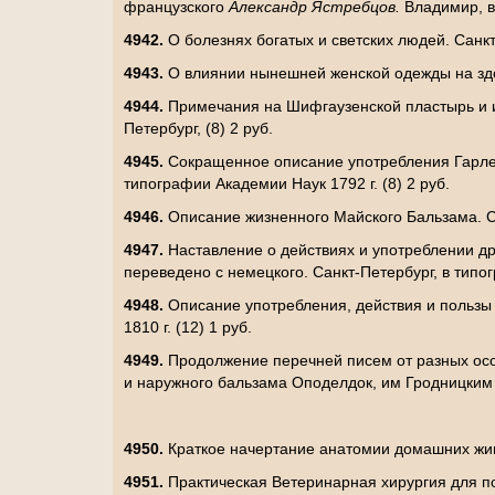
французского
Александр Ястребцов.
Владимир, в
4942.
О болезнях богатых и светских людей. Санкт-
4943.
О влиянии нынешней женской одежды на зд
4944.
Примечания на Шифгаузенской пластырь и 
Петербург, (8) 2 руб.
4945.
Сокращенное описание употребления Гарле
типографии Академии Наук 1792 г. (8) 2 руб.
4946.
Описание жизненного Майского Бальзама. Сан
4947.
Наставление о действиях и употреблении д
переведено с немецкого. Санкт-Петербург, в типогр
4948.
Описание употребления, действия и пользы
1810 г. (12) 1 руб.
4949.
Продолжение перечней писем от разных осо
и наружного бальзама Оподелдок, им Гродницким
4950.
Краткое начертание анатомии домашних жи
4951.
Практическая Ветеринарная хирургия для п