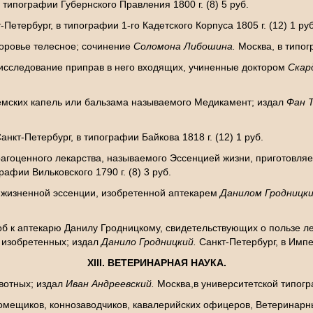
 типографии Губернского Правления 1800 г. (8) 5 руб.
Петербург, в типографии 1-го Кадетского Корпуса 1805 г. (12) 1 руб
оровье телесное; сочинение
Соломона Либошина.
Москва, в типог
исследование приправ в него входящих, учиненные доктором
Скар
мских капель или бальзама называемого Медикамент; издал
Фан 
кт-Петербург, в типографии Байкова 1818 г. (12) 1 руб.
рагоценного лекарства, называемого Эссенцией жизни, приготовля
афии Вильковского 1790 г. (8) 3 руб.
 жизненной эссенции, изобретенной аптекарем
Данилом Гродницк
б к аптекарю Данилу Гродницкому, свидетельствующих о пользе ле
 изобретенных; издал
Данило Гродницкий.
Санкт-Петербург, в Импе
XIII
. ВЕТЕРИНАРНАЯ НАУКА.
вотных; издал
Иван Андреевский.
Москва,в университетской типогра
омещиков, коннозаводчиков, кавалерийских офицеров, Ветеринарны