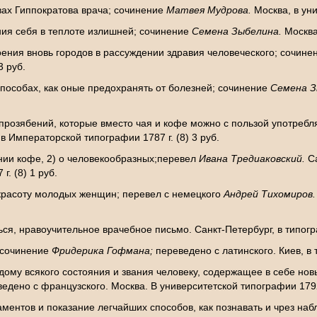
вах Гиппократова врача; сочинение
Матвея Мудрова.
Москва, в уни
ия себя в теплоте излишней; сочинение
Семена Зыбелина.
Москва
оения вновь городов в рассуждении здравия человеческого; сочин
3 руб.
способах, как оные предохранять от болезней; сочинение
Семена З
х прозябений, которые вместо чая и кофе можно с пользой употреб
 в Императорской типографии 1787 г. (8) 3 руб.
нии кофе, 2) о человекообразных;перевел
Ивана Тредиаковский.
С
. (8) 1 руб.
красоту молодых женщин; перевел с немецкого
Андрей Тихомиров
, нравоучительное врачебное письмо. Санкт-Петербург, в типограф
 сочинение
Фридерика Гофмана;
переведено с латинского. Киев, в 
ому всякого состояния и звания человеку, содержащее в себе нов
едено с французского. Москва. В университетской типографии 1792 
ментов и показание легчайших способов, как познавать и чрез наб