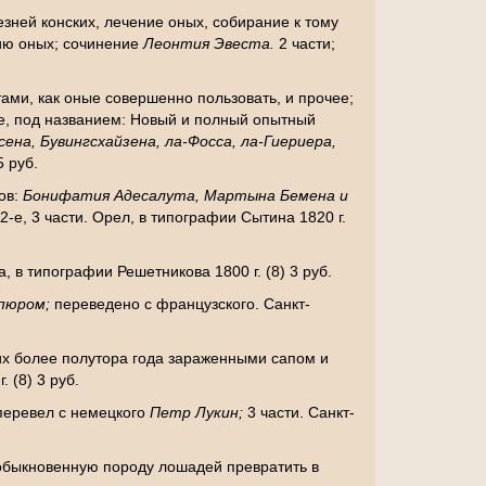
езней конских, лечение оных, собирание к тому
нию оных; сочинение
Леонтия Эвеста.
2 части;
ами, как оные совершенно пользовать, и прочее;
2-е, под названием: Новый и полный опытный
сена, Бувингсхайзена, ла-Фосса, ла-Гиериера,
5 руб.
ов:
Бонифатия Адесалута, Мартына Бемена и
2-е, 3 части. Орел, в типографии Сытина 1820 г.
 в типографии Решетникова 1800 г. (8) 3 руб.
пюром;
переведено с французского. Санкт-
их более полутора года зараженными сапом и
 (8) 3 руб.
перевел с немецкого
Петр Лукин;
3 части. Санкт-
 обыкновенную породу лошадей превратить в