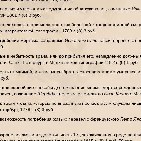
творных и утаеваемых недугов и их обнаруживания; сочинение
Ива
 1801 г. (8) 3 руб.
о человека о причинах жестоких болезней и скоропостижной смер
университетской типографии 1789 г. (8) 3 руб.
огребении мертвых; собранные
Иоганном Еллизеном;
перевел с н
б.
орые в небытность врача, или до прибытия его, немедленно должн
и. Санкт-Петербург, в Медицинской типографии 1812 г. (8) 1 руб.
мерть от мнимой, и какие меры брать к спасению мнимо-умерших; 
 руб.
 или вернейшие способы для оживления мнимо-мертво-рожденных
прочее; сочинение
Шерффа;
перевел с немецкого
Иван Кеппен.
Мос
в таким людям, которые по внезапным несчастливым случаям лишил
тербург, 1778 г. (8) 3 руб.
 возможность погребения живых; перевел с французского
Петр Яно
хранения жизни и здоровья, часть 1-я, заключающая, средства дл