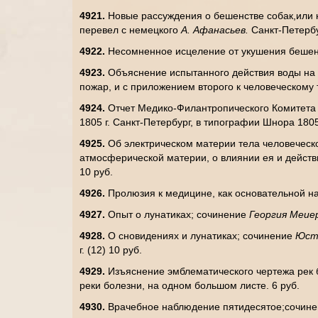
4921.
Новые рассуждения о бешенстве собак,или 
перевел с немецкого
А. Афанасьев.
Санкт-Петербу
4922.
Несомненное исцеление от укушения бешен
4923.
Объяснение испытанного действия воды на 
пожар, и с приложением второго к человеческому
4924.
Отчет Медико-Филантропического Комитета 
1805 г. Санкт-Петербург, в типографии Шнора 1805 г
4925.
Об электрическом материи тела человеческ
атмосферической материи, о влиянии ея и действ
10 руб.
4926.
Пролюзия к медицине, как основательной на
4927.
Опыт о лунатиках; сочинение
Георгия Меие
4928.
О сновидениях и лунатиках; сочинение
Юст
г. (12) 10 руб.
4929.
Изъяснение эмблематического чертежа рек 
реки болезни, на одном большом листе. 6 руб.
4930.
Врачебное наблюдение пятидесятое;сочин