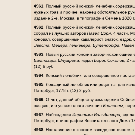
4961.
Полный русский конский лечебник,содержащий
нужных трав и прочее; наконец обстоятельное рук
издание 2-е. Москва, в типографии Семена 1820 г. 
4962.
Полный русский конский лечебник,содержащ
собрал из лучших авторов
Павел Цорн.
4 части. М
коновал, совершенный кавалерист, знаток, ездок, 
Эвеста, Мейера,Теннекера, Бутендорфа, Павел
4963.
Новый русский конский заводчик,конюшней е
Балтазара Шнумрена;
издал
Борис Соколов;
2 ча
(12) 6 руб.
4964.
Конский лечебник, или совершенное наставле
4965.
Лошадиный лечебник или рецепты, для изле
Петербург, 1778 г. (12) 2 руб.
4966.
Отчет, данной обществу земледелия Сейнск
восцою, и о успехе онаго лечения
Колленем;
пере
4967.
Наблюдения
Иеронима Вальдингера,
сдела
Петербург, в типографии Воспитательного Дома 1823
4968.
Наставление о конском заводе,состоящее в 