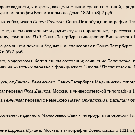
кровожадности, и о крови, как целительном средстве от оной, пр
рг,в типографии Воспитательного Дома 1824 г. (8) 2 руб.
ых собак; издал
Павел Свиньин.
Санкт-Петербург,в типографии Пла
теле, огнем охваченные и другие стужею пораженные, с рассужде
 телу; сочинение
П.Ш.
Санкт-Петербург,в типографии Вильковского 17
о домашнем лечении бедных и диспенсариях в Санкт-Петербурге, 
. (8) 3 руб.
ого, в здоровом и болезненном состоянии; сочинение
Бертолона,
иях на животных;перевел с французского
Николай Политковский.
уке, от
Данилы Веланского.
Санкт-Петербург,в Медицинской типогра
ра;
перевел
Яков Дашков.
Москва, в университетской типографии 176
а Геннинга;
перевел с немецкого
Павел Орнатский и Василий Ро
болезней, изданного
Малаховым.
Санкт-Петербург,в типографии Гл
ение
Ефрема Мухина.
Москва, в типографии Всеволожского 1811 г. (