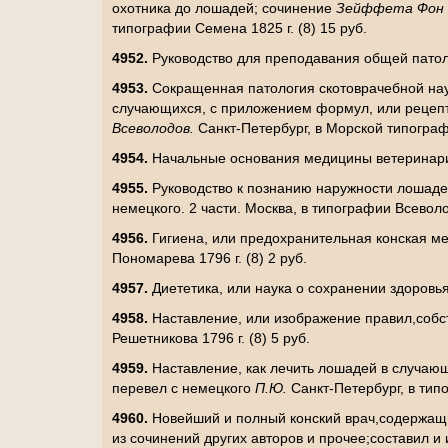
охотника до лошадей; сочинение
Зейффета Фон 
типографии Семена 1825 г. (8) 15 руб.
4952.
Руководство для преподавания общей пато
4953.
Сокращенная патология скотоврачебной нау
случающихся, с приложением формул, или рецепт
Всеволодов.
Санкт-Петербург, в Морской типографи
4954.
Начальные основания медицины ветеринари
4955.
Руководство к познанию наружности лошаде
немецкого. 2 части. Москва, в типографии Всеволож
4956.
Гигиена, или предохранительная конская м
Пономарева 1796 г. (8) 2 руб.
4957.
Диететика, или наука о сохранении здоровь
4958.
Наставление, или изображение правил,собс
Решетникова 1796 г. (8) 5 руб.
4959.
Наставление, как лечить лошадей в случаю
перевел с немецкого
П.Ю.
Санкт-Петербург, в типо
4960.
Новейший и полный конский врач,содержащи
из сочинений других авторов и прочее;составил и