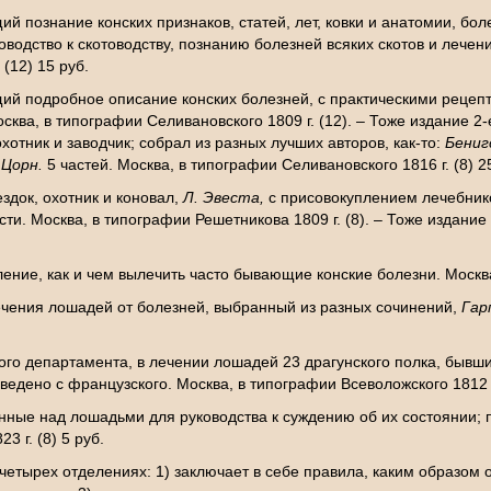
 познание конских признаков, статей, лет, ковки и анатомии, бол
оводство к скотоводству, познанию болезней всяких скотов и лече
(12) 15 руб.
ий подробное описание конских болезней, с практическими рецепт
осква, в типографии Селивановского 1809 г. (12). – Тоже издание 
охотник и заводчик; собрал из разных лучших авторов, как-то:
Бениг
 Цорн.
5 частей. Москва, в типографии Селивановского 1816 г. (8) 2
здок, охотник и коновал,
Л. Эвеста,
с присовокуплением лечебник
сти. Москва, в типографии Решетникова 1809 г. (8). – Тоже издание 
ние, как и чем вылечить часто бывающие конские болезни. Москва,
чения лошадей от болезней, выбранный из разных сочинений,
Гар
ого департамента, в лечении лошадей 23 драгунского полка, бывш
ведено с французского. Москва, в типографии Всеволожского 1812 г.
нные над лошадьми для руководства к суждению об их состоянии; 
 г. (8) 5 руб.
четырех отделениях: 1) заключает в себе правила, каким образом