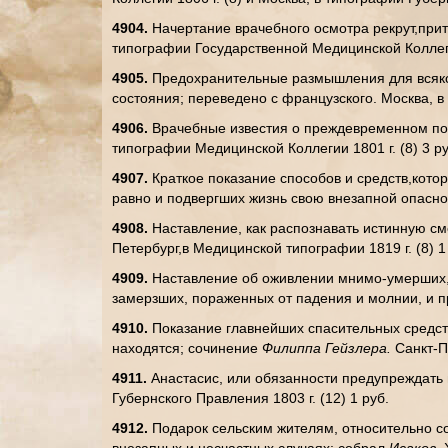
4904.
Начертание врачебного осмотра рекрут,при
типографии Государственной Медицинской Коллегии
4905.
Предохранительные размышления для всяког
состояния; переведено с французского. Москва, в 
4906.
Врачебные известия о преждевременном п
типографии Медицинской Коллегии 1801 г. (8) 3 ру
4907.
Краткое показание способов и средств,кот
равно и подвергших жизнь свою внезапной опасност
4908.
Наставление, как распознавать истинную с
Петербург,в Медицинской типографии 1819 г. (8) 1
4909.
Наставление об оживлении мнимо-умерших,
замерзших, пораженных от падения и молнии, и 
4910.
Показание главнейших спасительных средст
находятся; сочинение
Филиппа Гейзлера.
Санкт-Пе
4911.
Анастасис, или обязанности предупреждать
Губернского Правления 1803 г. (12) 1 руб.
4912.
Подарок сельским жителям, относительно со