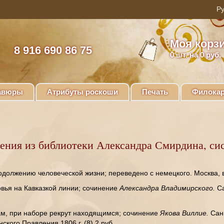
Моя корз
8 916 690 86 75
0
шт. на 0 руб.
авюры
Атрибуты роскоши
Печать
Филокар
тения из библиотеки Александра Смирдина, си
должению человеческой жизни; переведено с немецкого. Москва, в 
вья на Кавказкой линии; сочинение
Александра Владимирского.
С
ам, при наборе рекрут находящимся; сочинение
Якова Виллие.
Сан
нского Правления 1806 г. (8) 2 руб.