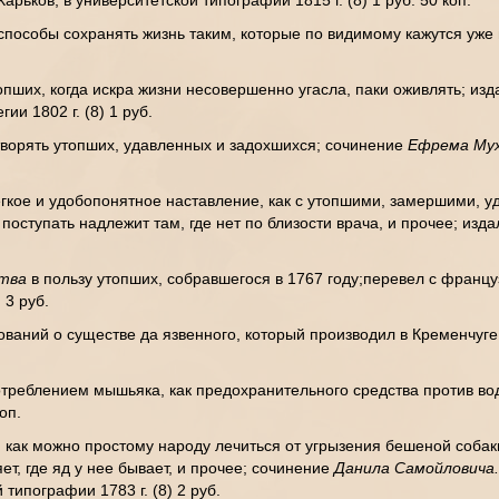
Харьков, в университетской типографии 1815 г. (8) 1 руб. 50 коп.
 способы сохранять жизнь таким, которые по видимому кажутся уж
опших, когда искра жизни несовершенно угасла, паки оживлять; из
и 1802 г. (8) 1 руб.
творять утопших, удавленных и задохшихся; сочинение
Ефрема Му
егкое и удобопонятное наставление, как с утопшими, замершими, 
ступать надлежит там, где нет по близости врача, и прочее; изд
ства
в пользу утопших, собравшегося в 1767 году;перевел с франц
 3 руб.
ований о существе да язвенного, который производил в Кременчуг
треблением мышьяка, как предохранительного средства против в
оп.
как можно простому народу лечиться от угрызения бешеной собаки
ет, где яд у нее бывает, и прочее; сочинение
Данила Самойловича
 типографии 1783 г. (8) 2 руб.