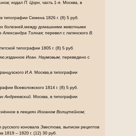
инов;
издал
П. Цорн,
часть 1-я. Москва, в
в типографии Семена 1826 г. (8) 5 руб.
тных болезней,между домашними животными
ие
Александра Толная;
перевел с латинского
В.
тетской типографии 1805 г. (8) 5 руб.
нию;изданное
Иоан. Наумовым;
переведено с
ранцузского
И.А.
Москва,в типографии
рафии Всеволожского 1814 г. (8) 5 руб.
ан Андреевский.
Москва, в типографии
снённое в лекциях
Иоганом Волщтейном;
о русского коновала
Эвестова,
выписки рецептов
 1819 – 1820 г. (12) 30 руб.