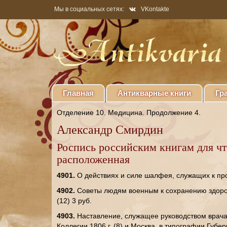
Мы в социальных сетях:
VKontakte
Главная
Антикварные книги
Гр
Отделение 10. Медицина. Продолжение 4.
Александр Смирдин
Роспись российским книгам для ч
расположенная
4901.
О действиях и силе шалфея, служащих к про
4902.
Советы людям военным к сохранению здоро
(12) 3 руб.
4903.
Наставление, служащее руководством врач
Коллегии 1806 г. (8) и Москва, в типографии Губер